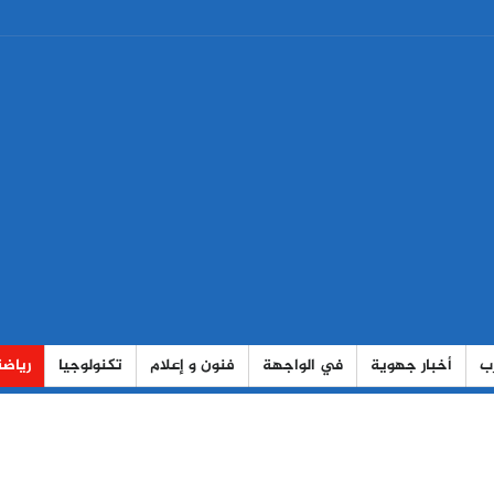
رب
أخبار جهوية
في الواجهة
فنون و إعلام
تكنولوجيا
رياضة