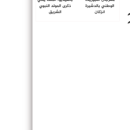
الوطني بالدشيرة
ذكرى المولد النبوي
انزكان
الشريق
سم
م