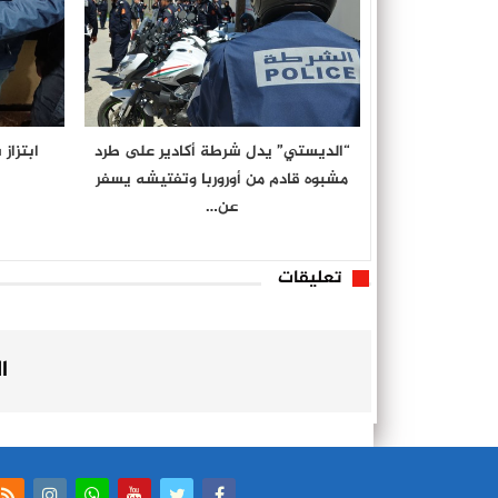
“الديستي” يدل شرطة أكادير على طرد
ابتزاز
مشبوه قادم من أوروربا وتفتيشه يسفر
عن…
تعليقات
ا