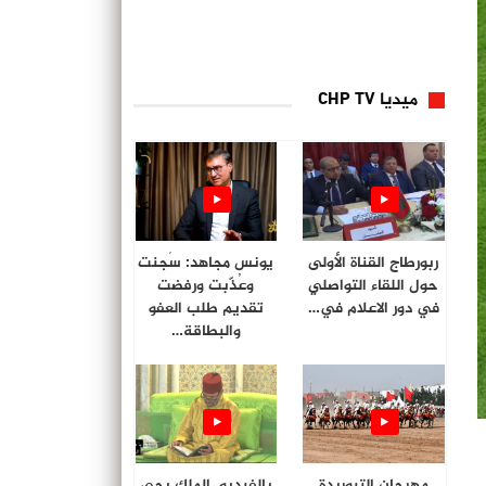
ميديا CHP TV
ربورطاج القناة الأولى
يونس مجاهد: سُجنت
حول اللقاء التواصلي
وعُذّبت ورفضت
في دور الاعلام في…
تقديم طلب العفو
والبطاقة…
مهرجان التبوريدة
بالفيديو. الملك يحي