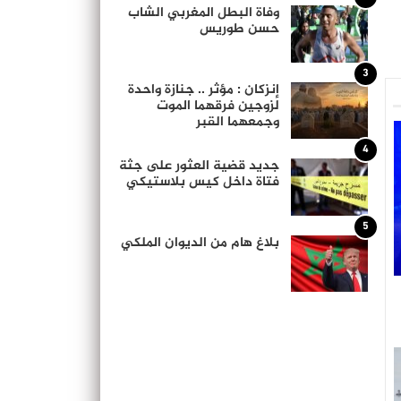
وفاة البطل المغربي الشاب
حسن طوريس
3
إنزكان : مؤثر .. جنازة واحدة
لزوجين فرقهما الموت
وجمعهما القبر
4
جديد قضية العثور على جثة
فتاة داخل كيس بلاستيكي
5
بلاغ هام من الديوان الملكي