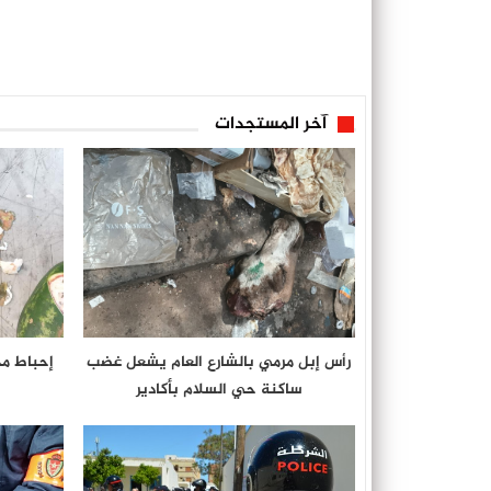
آخر المستجدات
رأس إبل مرمي بالشارع العام يشعل غضب
إحباط م
ساكنة حي السلام بأكادير