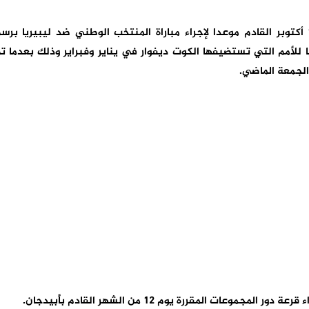
حددت الكونفدرالية الإفريقية لكرة القدم، يوم 14 أكتوبر القادم موعدا لإجراء مباراة المنتخب الوطني ضد ليبيريا بر
يا للأمم التي تستضيفها الكوت ديفوار في يناير وفبراير وذلك بعدما ت
 الجمعة الماضي.
عات المقررة يوم 12 من الشهر القادم بأبيدجان.