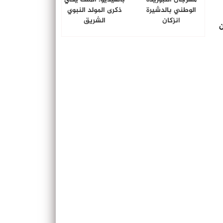
الوطني بالدشيرة
ذكرى المولد النبوي
انزكان
الشريق
ن