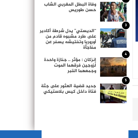
وفاة البطل المغربي الشاب
حسن طوريس
3
“الديستي” يدل شرطة أكادير
على طرد مشبوه قادم من
أوروربا وتفتيشه يسفر عن
مفاجأة
4
إنزكان : مؤثر .. جنازة واحدة
لزوجين فرقهما الموت
وجمعهما القبر
5
جديد قضية العثور على جثة
فتاة داخل كيس بلاستيكي