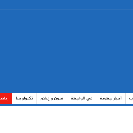
رب
أخبار جهوية
في الواجهة
فنون و إعلام
تكنولوجيا
رياضة