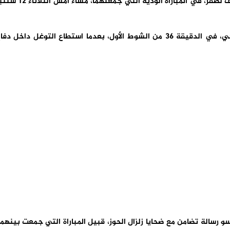
فاز المنتخب المغربي على نظيره البوركينابي، بهدف لصفر، في المباراة الودية التي جمعتهما، مساء
وسجل هدف المباراة الوحيد، اللاعب عز الدين أوناحي، في الدقيقة 36 من الشوط الأول، بعدما استطاع التوغل داخل دف
و رسالة تضامن مع ضحايا زلزال الحوز، قبيل المباراة التي جمعت بينهما