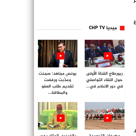
 أمس الثلاثاء 12 شتنبر
اع
ميديا CHP TV
ربورطاج القناة الأولى
يونس مجاهد: سُجنت
حول اللقاء التواصلي
وعُذّبت ورفضت
في دور الاعلام في…
تقديم طلب العفو
والبطاقة…
،
مهرجان التبوريدة
بالفيديو. الملك يحي