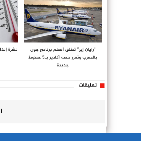
“رايان إير” تطلق أضخم برنامج جوي
نشرة إنذا
بالمغرب وتعزز حصة أكادير بـ5 خطوط
جديدة
تعليقات
ا