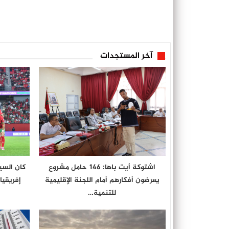
آخر المستجدات
اشتوكة أيت باها: 146 حامل مشروع
كان السي
يعرضون أفكارهم أمام اللجنة الإقليمية
إفريقيا
للتنمية…