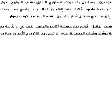
لجولتين المقبلتين بعد توقف اضطراري للتباري بسبب التواريخ الدولي
وركينا فاصو، الثلاثاء، بعد إلغاء مباراة السبت الماضي ضد المنتخ
 إفريقيا التي ستجرى شهر يناير من السنة المقبلة بالكوت ديفوار.
ت المقبل، الأولى بين حسنية أكادير والمغرب التطواني، والثانية بي
ة برشيد وشباب المحمدية، على أن تجرى مباراتان يوم الأحد وواحدة يو