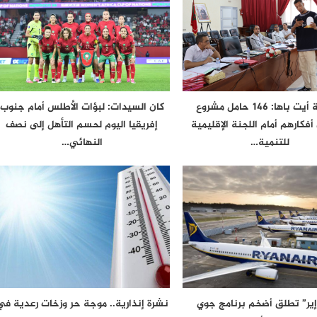
اشتوكة أيت باها: 146 حامل مشروع
كان السيدات: لبؤات الأطلس أمام جنوب
فكارهم أمام اللجنة الإقليمية
إفريقيا اليوم لحسم التأهل إلى نصف
للتنمية…
النهائي…
 إير” تطلق أضخم برنامج جوي
نشرة إنذارية.. موجة حر وزخات رعدية في