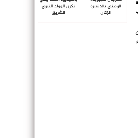
ة
الوطني بالدشيرة
ذكرى المولد النبوي
ب
انزكان
الشريق
ن
م