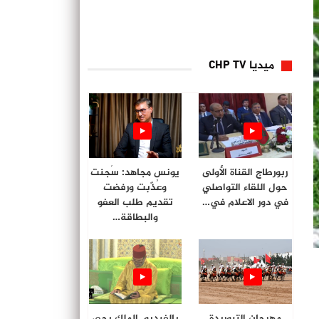
ميديا CHP TV
ربورطاج القناة الأولى
يونس مجاهد: سُجنت
حول اللقاء التواصلي
وعُذّبت ورفضت
في دور الاعلام في…
تقديم طلب العفو
والبطاقة…
مهرجان التبوريدة
بالفيديو. الملك يحي