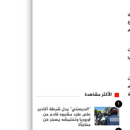
ي
ع
م
ت
ا
ن
م
ة
الأكثر مشاهدة
1
“الديستي” يدل شرطة أكادير
على طرد مشبوه قادم من
أوروربا وتفتيشه يسفر عن
مفاجأة