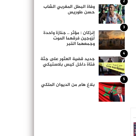
2
وفاة البطل المغربي الشاب
حسن طوريس
3
إنزكان : مؤثر .. جنازة واحدة
لزوجين فرقهما الموت
وجمعهما القبر
4
جديد قضية العثور على جثة
فتاة داخل كيس بلاستيكي
5
بلاغ هام من الديوان الملكي