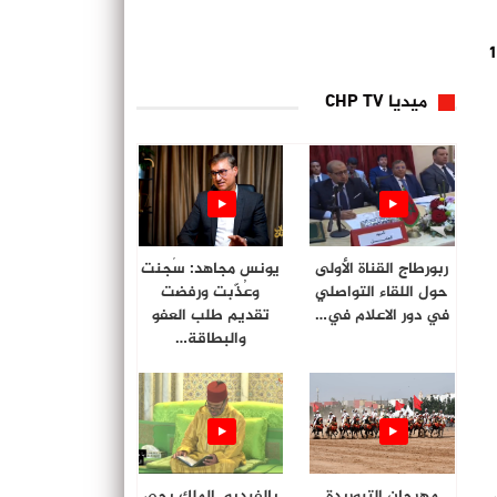
لجاري، قاربا جانحا يُقل على متنه 110
ميديا CHP TV
ربورطاج القناة الأولى
يونس مجاهد: سُجنت
حول اللقاء التواصلي
وعُذّبت ورفضت
في دور الاعلام في…
تقديم طلب العفو
والبطاقة…
مهرجان التبوريدة
بالفيديو. الملك يحي