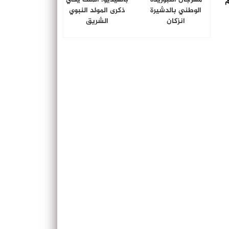
م
الوطني بالدشيرة
ذكرى المولد النبوي
انزكان
الشريق