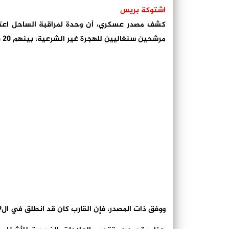
اشتوكة بريس
مرشحين سنغاليين للهجرة غير الشرعية، بينهم 20 قاصرا وامرأة، وذلك جنوب غرب مدينة الداخلة.
ووفق ذات المصدر، فإن القارب كان قد انطلق في ال9 من شتنبر الجاري، من السواحل السنغالية (ميناء جوال ديوت).