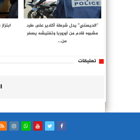
“الديستي” يدل شرطة أكادير على طرد
ابتزاز
مشبوه قادم من أوروربا وتفتيشه يسفر
عن…
تعليقات
ا