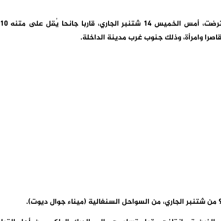
كشف مصدر عسكري، أن وحدة لمراقبة الساحل اعترضت، أمس الخميس 14 شتنبر ا