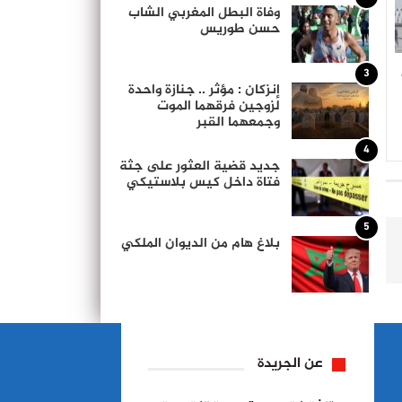
وفاة البطل المغربي الشاب
حسن طوريس
3
إنزكان : مؤثر .. جنازة واحدة
لزوجين فرقهما الموت
وجمعهما القبر
4
جديد قضية العثور على جثة
فتاة داخل كيس بلاستيكي
5
بلاغ هام من الديوان الملكي
عن الجريدة