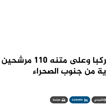
خفر السواحل ينقذ مركبا وعلى متنه 110 مرشحين
ية من جنوب الصحراء
الإلكتروني
Linkedin
طباعة