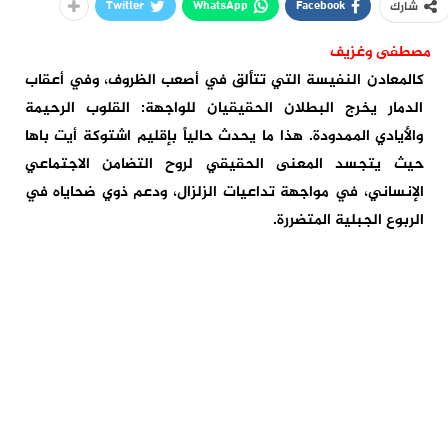
Twitter
WhatsApp
Facebook
شارك
مصطفى وغزيف
كالمعادن النفيسة التي تتألق في أصعب الظروف، وفي أعقاب
الدمار يخرج البطلان الحقيقيان للواجهة: القلوب الرحيمة
والأيادي الممدودة. هذا ما يحدث حالياً بإقليم اشتوكة أيت باها
حيث يتجسد المعنى الحقيقي لروح التضامن الاجتماعي
الإنساني، في مواجهة تداعيات الزلزال، ودعم ذوي ضحاياه في
الربوع الجبلية المتضررة.