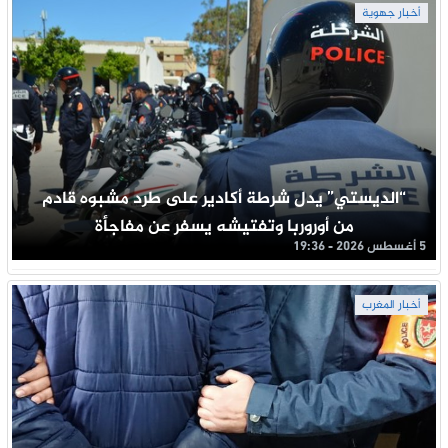
أخبار جهوية
“الديستي” يدل شرطة أكادير على طرد مشبوه قادم
من أوروربا وتفتيشه يسفر عن مفاجأة
5 أغسطس 2026 - 19:36
أخبار المغرب