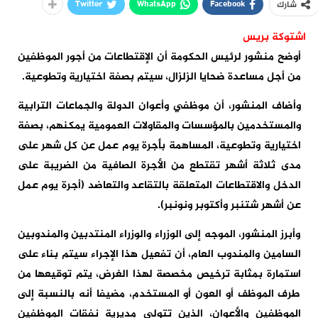
Twitter
WhatsApp
Facebook
شارك
اشتوكة بريس
أوضح منشور لرئيس الحكومة أن الإقتطاعات من أجور الموظفين
من أجل مساعدة ضحايا الزلزال، سيتم بصفة اختيارية وتطوعية.
وأضاف المنشور، أن موظفي وأعوان الدولة والجماعات الترابية
والمستخدمين بالمؤسسات والمقاولات العمومية يمكنهم، بصفة
اختيارية وتطوعية، المساهمة بأجرة يوم عمل عن كل شهر على
مدى ثلاثة أشهر تقتطع من الأجرة الصافية من الضريبة على
الدخل والاقتطاعات المتعلقة بالتقاعد والتعاضد (أجرة يوم عمل
عن أشهر شتنبر وأكتوبر ونونبر).
وأبرز المنشور، الموجه إلى الوزراء والوزراء المنتدبين والمندوبين
السامين والمندوب العام، أن تفعيل هذا الإجراء سيتم بناء على
استمارة بمثابة ترخيص مخصصة لهذا الغرض، يتم توقيعها من
طرف الموظف أو العون أو المستخدم، مضيفا أنه بالنسبة إلى
الموظفين والأعوان، الذين تتولى مديرية نفقات الموظفين