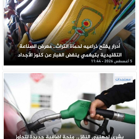
أدرار يفتح ذراعيه لحماة التراث.. معرض الصناعة
التقليدية بتيغمي ينفض الغبار عن كنوز الأجداد
5 أغسطس 2026 - 11:44
مستجدات
بشرى لمهنيي النقل.. منحة إضافية جديدة لتجاوز