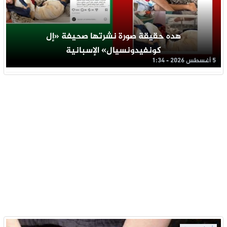
هده حقيقة صورة نشرتها صحيفة «إل
كونفيدونسيال» الإسبانية
5 أغسطس 2026 - 1:34