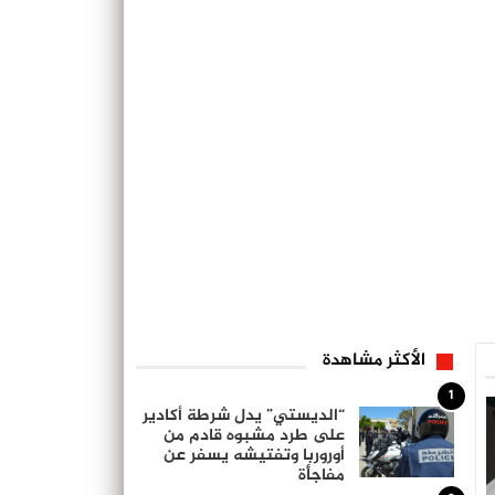
الأكثر مشاهدة
1
“الديستي” يدل شرطة أكادير
على طرد مشبوه قادم من
أوروربا وتفتيشه يسفر عن
مفاجأة