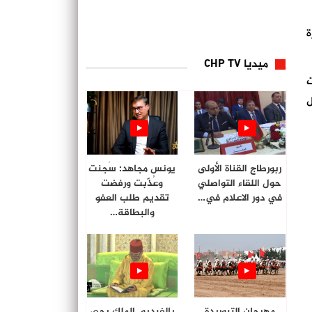
ة
ميديا CHP TV
ت
ل
ربورطاج القناة الأولى
يونس مجاهد: سُجنت
حول اللقاء التواصلي
وعُذّبت ورفضت
في دور الاعلام في…
تقديم طلب العفو
والبطاقة…
مهرجان التبوريدة
بالفيديو. الملك يحي