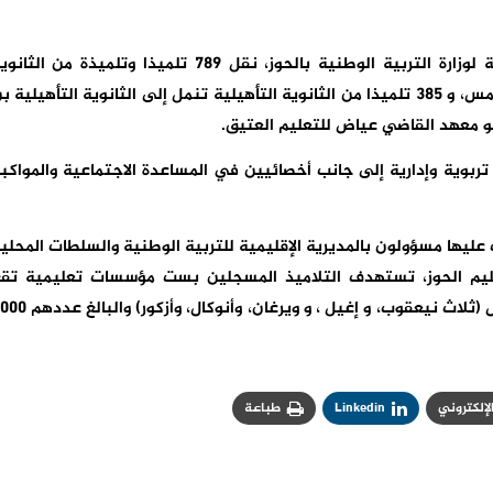
وتستهدف هذه العملية، بحسب المديرية الإقليمية لوزارة التربية الوطنية بالحوز، نقل 789 تلميذا وتلميذة من الث
الإعدادية بويرغان الى الثانوية التأهيلية محمد الخامس، و 385 تلميذا من الثانوية التأهيلية تنمل إلى الثانوية التأهيلية 
تربوية وإدارية إلى جانب أخصائيين في المساعدة الاجتماعية والمواكب
عليها مسؤولون بالمديرية الإقليمية للتربية الوطنية والسلطات المحلي
قليم الحوز، تستهدف التلاميذ المسجلين بست مؤسسات تعليمية تق
بجماعات قروية من بين تلك التي تضررت جراء الزلزال (ثلاث نيعقوب، و إغيل ، و ويرغان، وأنو
الإلكتروني
Linkedin
طباعة