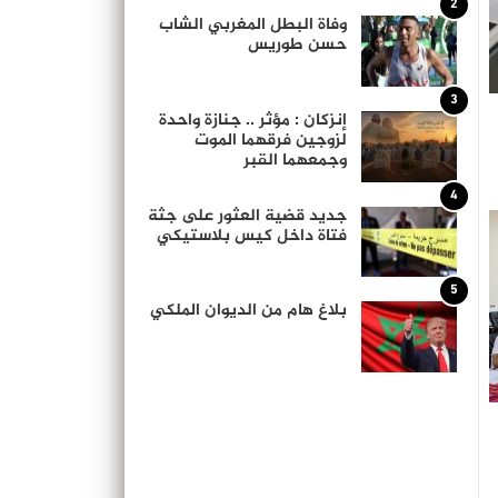
2
وفاة البطل المغربي الشاب
حسن طوريس
3
إنزكان : مؤثر .. جنازة واحدة
لزوجين فرقهما الموت
وجمعهما القبر
4
جديد قضية العثور على جثة
فتاة داخل كيس بلاستيكي
5
بلاغ هام من الديوان الملكي