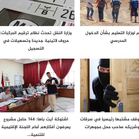
م لوزارة التعليم بشأن الدخول
وزارة النقل تحدث نظام ترقيم المركبات:
المدرسي
حروف لاتينية جديدة وتسهيلات في
التسجيل
وقف مشتبها رئيسيا في سرقات
اشتوكة أيت باها: 146 حامل مشروع
 وشريكه صاحب محل مجوهرات
يعرضون أفكارهم أمام اللجنة الإقليمية
للتنمية…