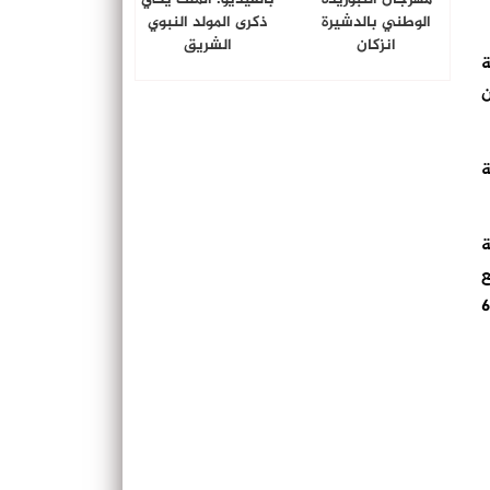
الوطني بالدشيرة
ذكرى المولد النبوي
انزكان
الشريق
انوية
بن
ة
ة
ع
كال، وأزكور) والبالغ عددهم 6000