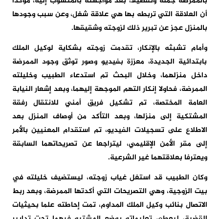
بالممرضة جملة وتفصيلا، بعد مواجهته بالمنسوب إليه، مؤكدا
أن العلاقة التي تربطه بها هي علاقة شغل، وعن سبب وجودها
بالمنزل عجز عن تبرير ذلك لزوجته وشقيقها.
وأمام تشبثه بالإنكار، تقدمت زوجته بشكاية لوكيل الملك
بابتدائية الجديدة، معززة بفيديو وصور توثق وجود الممرضة
داخل منزلهما، وخلال البحث تم استدعاء الطبيب وخليلته
الممرضة، فحاولا إنكار التهم الموجهة إليهما، وبعد إشعار النيابة
العامة المختصة، تم تشكيل فريق أمني للانتقال رفقة
المشتكية إلى منزلها، وبعد التأكد من أوصاف المنزل بعد
الاطلاع على تسجيلات الفيديو، تم استقدام المعنيين بالأمر
إلى مقر الأمن الإقليمي، ليتراجعا عن تصريحاتهما السابقة
ويعترفا بعلاقتهما غير الشرعية.
وكان الطبيب قد استغل غياب زوجته، ليستضيف خليلته في
بيت الزوجية، وهي التصريحات التي أكدتها الممرضة، وبعد ربط
الاتصال بنائب وكيل الملك المداوم، تمت إحاطته علما بحيثيات
القضية، ليعطي تعليماته بوضع المشتبه فيهما تحت تدابير