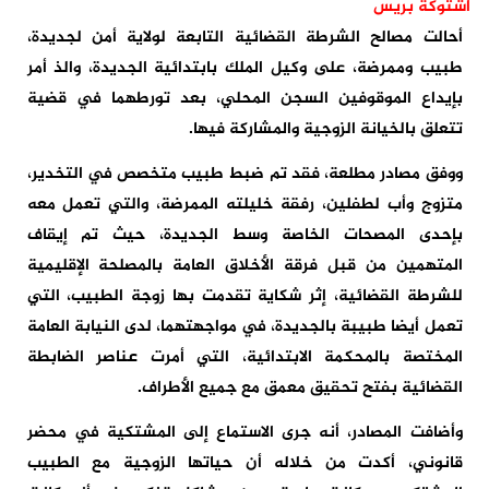
اشتوكة بريس
أحالت مصالح الشرطة القضائية التابعة لولاية أمن لجديدة،
طبيب وممرضة، على وكيل الملك بابتدائية الجديدة، والذ أمر
بإيداع الموقوفين السجن المحلي، بعد تورطهما في قضية
تتعلق بالخيانة الزوجية والمشاركة فيها.
ووفق مصادر مطلعة، فقد تم ضبط طبيب متخصص في التخدير،
متزوج وأب لطفلين، رفقة خليلته الممرضة، والتي تعمل معه
بإحدى المصحات الخاصة وسط الجديدة، حيث تم إيقاف
المتهمين من قبل فرقة الأخلاق العامة بالمصلحة الإقليمية
للشرطة القضائية، إثر شكاية تقدمت بها زوجة الطبيب، التي
تعمل أيضا طبيبة بالجديدة، في مواجهتهما، لدى النيابة العامة
المختصة بالمحكمة الابتدائية، التي أمرت عناصر الضابطة
القضائية بفتح تحقيق معمق مع جميع الأطراف.
وأضافت المصادر، أنه جرى الاستماع إلى المشتكية في محضر
قانوني، أكدت من خلاله أن حياتها الزوجية مع الطبيب