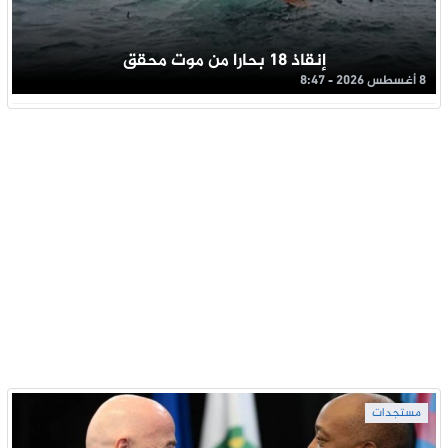
إنقاذ 18 بحارا من موت محقق
8 أغسطس 2026 - 8:47
مستجدات