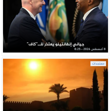
جياني إنفانتينو يعتذر للــ”كاف”
8 أغسطس 2026 - 8:25
مستجدات