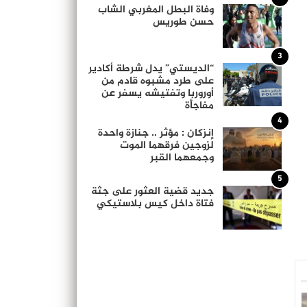
وفاة البطل المغربي الشاب
حسن طوريس
3
“الديستي” يدل شرطة أكادير
على طرد مشبوه قادم من
أوروربا وتفتيشه يسفر عن
مفاجأة
4
إنزكان : مؤثر .. جنازة واحدة
لزوجين فرقهما الموت
وجمعهما القبر
5
جديد قضية العثور على جثة
فتاة داخل كيس بلاستيكي