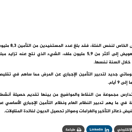
وبخصوص نظام التأمين الإجباري الأساسي عن المرض الخاص لنفس الفئة، فقد بلغ عدد المستفيدين 
شخص خلال سنة 2022، كما ارتفع عدد ملفات التعويض إلى أكثر من 5,9 مليون ملف، الشيء الذي نتج عنه تزايد مب
وماتي جديد لتدبير التأمين الإجباري عن المرض مما ساهم في تقلي
تدارس مجموعة من النقاط والمواضيع من بينها تقديم حصيلة أنشط
 حساباته المالية في ما يهم تدبير النظام العام ونظام التأمين الإجباري الأساسي ع
ذعائر التأخير والغرامات وصوائر تحصيل الديون لفائدة المقاولات.
الإلكتروني
Linkedin
طباعة