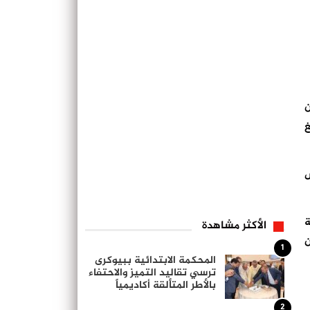
من التأمين 8,3 مليون
لغ
ص
ة
الأكثر مشاهدة
ن
1
المحكمة الابتدائية ببيوكرى
ترسي تقاليد التميز والاحتفاء
بالأطر المتألقة أكاديمياً
2