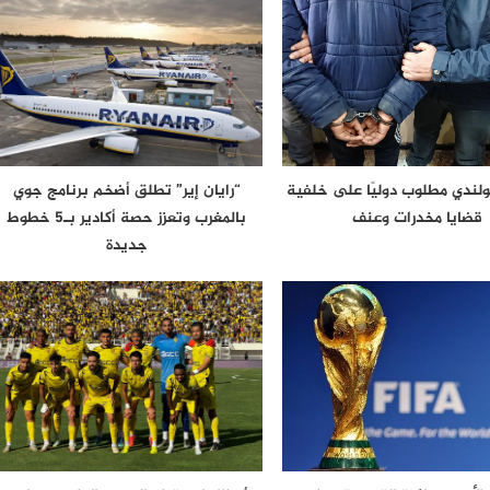
لندي مطلوب دوليًا على خلفية
“رايان إير” تطلق أضخم برنامج جوي
قضايا مخدرات وعنف
بالمغرب وتعزز حصة أكادير بـ5 خطوط
جديدة