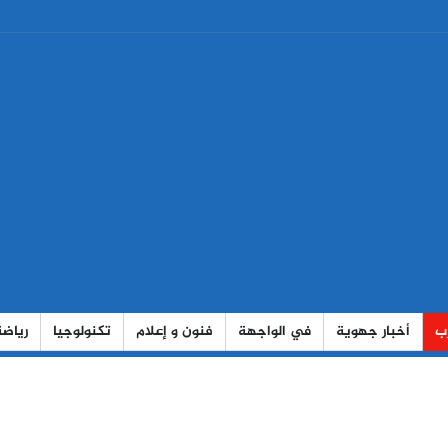
رب
أخبار جهوية
في الواجهة
فنون و إعلام
تكنولوجيا
رياضة