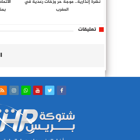
نشرة إنذارية.. موجة حر وزخات رعدية في
الاتحا
المغرب
بمق
تعليقات
ا