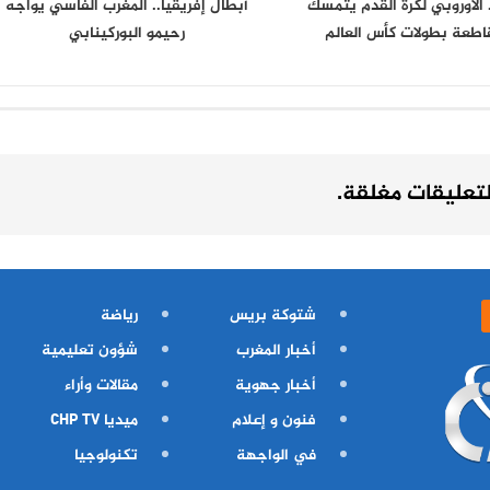
د الأوروبي لكرة القدم يتمسك
أبطال إفريقيا.. المغرب الفاسي يواجه
اطعة بطولات كأس العالم
رحيمو البوركينابي
لتعليقات مغلقة.
شتوكة بريس
رياضة
أخبار المغرب
شؤون تعليمية
أخبار جهوية
مقالات وأراء
فنون و إعلام
ميديا CHP TV
في الواجهة
تكنولوجيا