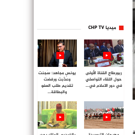
ميديا CHP TV
ربورطاج القناة الأولى
يونس مجاهد: سُجنت
حول اللقاء التواصلي
وعُذّبت ورفضت
في دور الاعلام في…
تقديم طلب العفو
والبطاقة…
ية
مهرجان التبوريدة
بالفيديو. الملك يحي