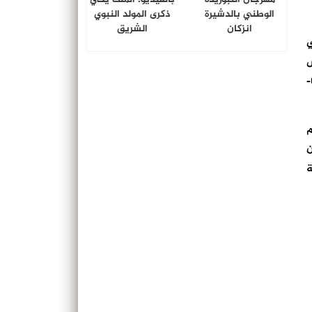
الوطني بالدشيرة
ذكرى المولد النبوي
انزكان
الشريق
ي
ا الأشخاص
غير القادرين على تحمل واجبات الاشتراك “AMO TADAMON”، وذلك في احترام للجدول الزمني الذي حدده القانون الإطار 09-
ام
موضحا أن
ة 10 في المائة