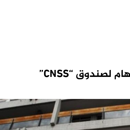
م لصندوق “CNSS”