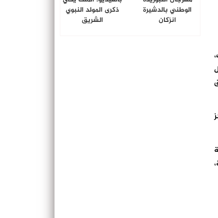
الوطني بالدشيرة
ذكرى المولد النبوي
انزكان
الشريق
،
ل
ق
ز
ة
،