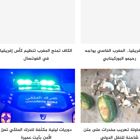
ريقيا.. المغرب الفاسي يواجه
الكاف تمنح المغرب تنظيم كأس إفريقيا
رحيمو البوركينابي
في الفوتسال
حاولة تهريب مخدرات على متن
دوريات ليلية مكثفة للدرك الملكي تعزز
شاحنة للنقل الدولي
الأمن بآيت عميرة