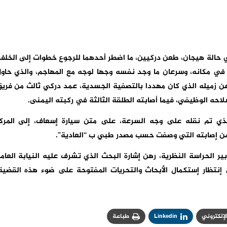
 حالة هيجان، طعن دركيين، ما اضطر أحدهما للرجوع خطوات إلى الخلف
تا في مكانه، وسرعان ما وجد نفسه وجها لوجه مع المهاجم، والذي حاو
ن زميله الذي كان مهددا بالتصفية الجسدية، عمد دركي ثالث من فري
سلاحه الوظيفي، فيما أصابته الطلقة الثالثة في ركبته اليمنى.
الذي تم نقله على وجه السرعة، على متن سيارة إسعاف، إلى المرك
 من إصابته التي وصفت حسب مصدر طبي ب “العادية”.
ر الحراسة النظرية، رهن إشارة البحث الذي تشرف عليه النيابة العام
تظار إستكمال الأبحاث والتحريات المفتوحة على ضوء هذه القضية
الإلكتروني
Linkedin
طباعة