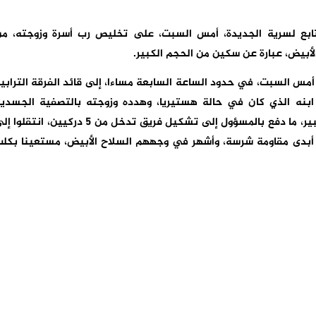
تابع لسرية الجديدة، أمس السبت، على تخليص رب أسرة وزوجته، م
أبيض، عبارة عن سكين من الحجم الكبير.
 السبت، في حدود الساعة السابعة مساءا، إلى قائد الفرقة الترابي
ن ابنه الذي كان في حالة هستيريا، وهدده وزوجته بالتصفية الجسدي
بواسطة سلاح أبيض عبارة عن سكين من الحجم الكبير، ما دفع بالمسؤول إلى تشكيل فريق تدخل من 5 دركيين، انتق
ذي أبدى مقاومة شرسة، وأشهر في وجههم السلاح الأبيض، مستعينا بكل