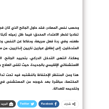
وحسب نفس المصادر، فقد حاول الجانح الذي كان في
تفاديا لخطر الاعتداء المحدق؛ فيما ظل زميله ثاب
طعنه، وفي ردة فعل سريعة، ودفاعا عن النفس، وع
المتدخلين، إلى إطلاق عيارين ناريين إنذاريين، من 
وهكذا، انتهى التدخل الدركي، بتحييد الجانح، 
الاستشفائي الإقليمي بالجديدة، حيث تلقى العلاج
هذا ومن المنتظر الإحتفاظ بالنشتبه فيه تحت تدابي
المختصة، مباشرة بعد خروجه من المستشفى في إن
وتقديمه للعدالة.
Facebook
Twitter
البريد 
شارك