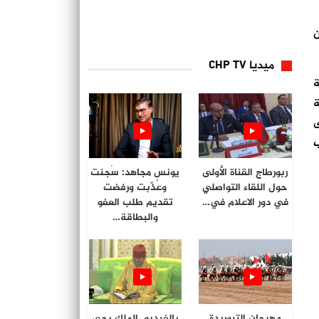
ن
ميديا CHP TV
ة
ة
لوا إلى
ب
ربورطاج القناة الأولى
يونس مجاهد: سُجنت
حول اللقاء التواصلي
وعُذّبت ورفضت
في دور الاعلام في…
تقديم طلب العفو
والبطاقة…
مهرجان التبوريدة
بالفيديو. الملك يحي