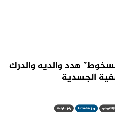
سخوط” هدد والديه والدرك
فية الجسدية
الإلكتروني
Linkedin
طباعة