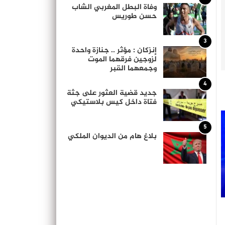
وفاة البطل المغربي الشاب
حسن طوريس
3
إنزكان : مؤثر .. جنازة واحدة
لزوجين فرقهما الموت
وجمعهما القبر
4
جديد قضية العثور على جثة
فتاة داخل كيس بلاستيكي
5
بلاغ هام من الديوان الملكي