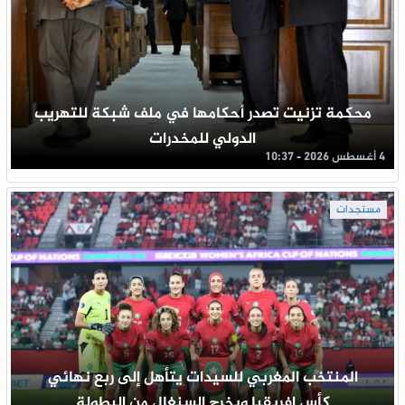
محكمة تزنيت تصدر أحكامها في ملف شبكة للتهريب
الدولي للمخدرات
4 أغسطس 2026 - 10:37
مستجدات
المنتخب المغربي للسيدات يتأهل إلى ربع نهائي
كأس افريقيا ويخرج السنغال من البطولة