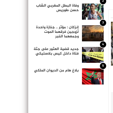
2
وفاة البطل المغربي الشاب
حسن طوريس
3
إنزكان : مؤثر .. جنازة واحدة
لزوجين فرقهما الموت
وجمعهما القبر
4
جديد قضية العثور على جثة
فتاة داخل كيس بلاستيكي
5
بلاغ هام من الديوان الملكي