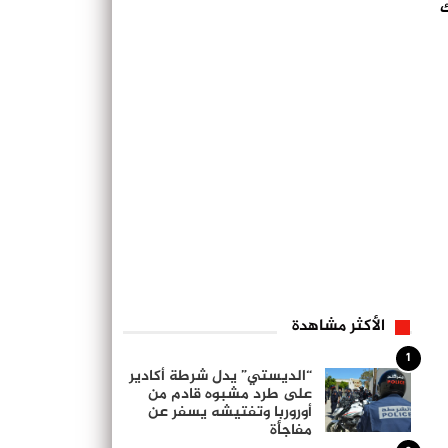
ك
الأكثر مشاهدة
1
“الديستي” يدل شرطة أكادير
على طرد مشبوه قادم من
أوروربا وتفتيشه يسفر عن
مفاجأة