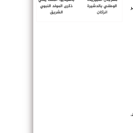
الوطني بالدشيرة
ذكرى المولد النبوي
ر
انزكان
الشريق
،