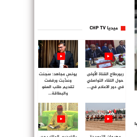
ميديا CHP TV
ربورطاج القناة الأولى
يونس مجاهد: سُجنت
حول اللقاء التواصلي
وعُذّبت ورفضت
في دور الاعلام في…
تقديم طلب العفو
والبطاقة…
ا
مهرجان التبوريدة
بالفيديو. الملك يحي