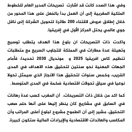
وفي هذا الصدد كانت قد اشارت
تصريحات المدير العام للخطوط
الملكية المغربية إلى أن العمل بدأ بالفعل على هذا المحور من
خلال إطلاق عروض لاقتناء 200 طائرة لتحويل الشركة إلى ناقل
جوي عالمي يحتل المركز الأول في إفريقيا.
واكدت ذات التصريحات ان بلوغ هذا الهدف يتطلب توسيع
وتهيئة عدة مطارات في المملكة للتجاوب السريع مع متطلبات
تنظيم كاس افريقيا 2025 و
مونديال 2030 تحديدا، فأمام
الجهات المعنية نحو سنتين لتحقيق هذه الاهداف في المدى
القريب، وخمس سنوات لتحقيق هذا الانجاز الذي سيمثل تحولا
نوعيا في سياق تحولات اقتصادية ضخمة في المدى المتوسط.
كما اكد من خلال ذات التصريحات،
أن المغرب كسب عدة رهانات
في السابق في مشاريع كان ينظر إليها على أنها حلم صعب
التحقيق، مشير إلى أن الطموح مشروع لبلوغ أعلى المراتب وأن
المكاسب والعائدات الاقتصادية والإيرادات المالية ستكون كبيرة.