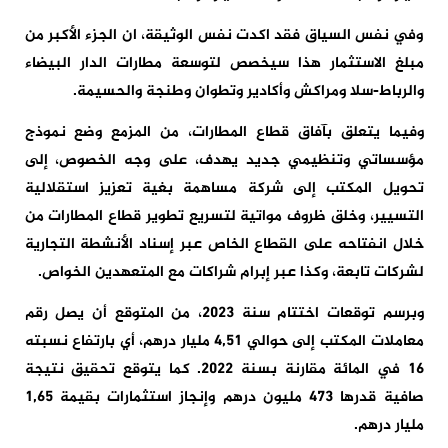
وفي نفس السياق فقد اكدت نفس الوثيقة، ان الجزء الأكبر من
مبلغ الاستثمار هذا سيخصص لتوسعة مطارات الدار البيضاء
والرباط-سلا ومراكش وأكادير وتطوان وطنجة والحسيمة.
وفيما يتعلق بآفاق قطاع
المطارات
، من المزمع وضع نموذج
مؤسساتي وتنظيمي جديد يهدف، على وجه الخصوص، إلى
تحويل المكتب إلى شركة مساهمة بغية تعزيز استقلالية
التسيير، وخلق ظروف مواتية لتسريع تطوير قطاع المطارات من
خلال انفتاحه على القطاع الخاص عبر إسناد الأنشطة التجارية
لشركات تابعة، وكذا عبر إبرام شراكات مع المتعهدين الخواص.
وبرسم توقعات اختتام سنة 2023، من المتوقع أن يصل رقم
معاملات المكتب إلى حوالي 4,51 مليار درهم، أي بارتفاع نسبته
16 في المائة مقارنة بسنة 2022. كما يتوقع تحقيق نتيجة
صافية قدرها 473 مليون درهم وإنجاز استثمارات بقيمة 1,65
مليار درهم.