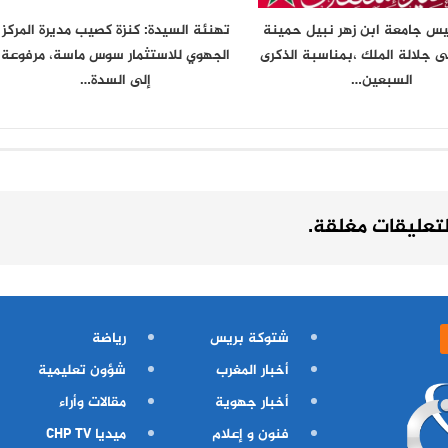
يس جامعة ابن زهر نبيل حمينة
تهنئة السيدة: كنزة كصيب مديرة المركز
ى جلالة الملك ،بمناسبة الذكرى
الجهوي للاستثمار سوس ماسة، مرفوعة
السبعين…
إلى السدة…
لتعليقات مغلقة.
شتوكة بريس
رياضة
أخبار المغرب
شؤون تعليمية
أخبار جهوية
مقالات وأراء
فنون و إعلام
ميديا CHP TV