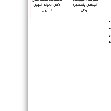
الوطني بالدشيرة
ذكرى المولد النبوي
انزكان
الشريق
ف
ء
م
ا