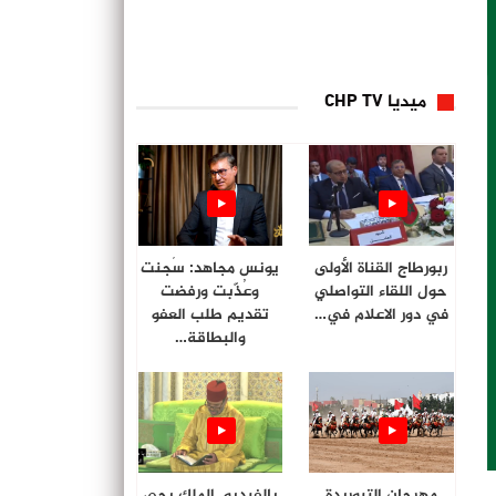
ميديا CHP TV
ربورطاج القناة الأولى
يونس مجاهد: سُجنت
حول اللقاء التواصلي
وعُذّبت ورفضت
في دور الاعلام في…
تقديم طلب العفو
والبطاقة…
مهرجان التبوريدة
بالفيديو. الملك يحي