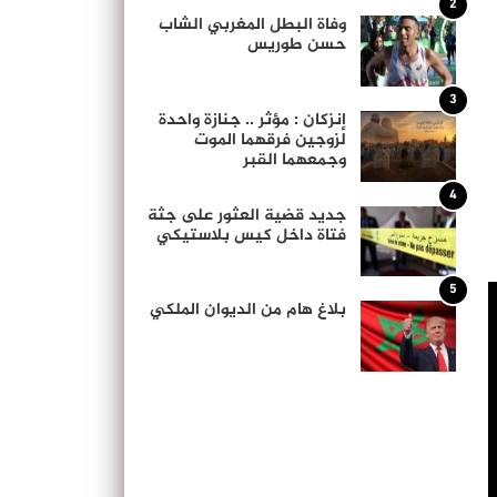
2
وفاة البطل المغربي الشاب
حسن طوريس
3
إنزكان : مؤثر .. جنازة واحدة
لزوجين فرقهما الموت
وجمعهما القبر
4
جديد قضية العثور على جثة
فتاة داخل كيس بلاستيكي
5
بلاغ هام من الديوان الملكي