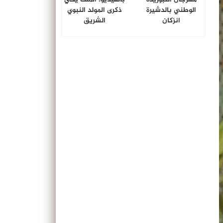
الوطني بالدشيرة
ذكرى المولد النبوي
انزكان
الشريق