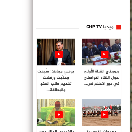
ميديا CHP TV
ربورطاج القناة الأولى
يونس مجاهد: سُجنت
حول اللقاء التواصلي
وعُذّبت ورفضت
في دور الاعلام في…
تقديم طلب العفو
والبطاقة…
مهرجان التبوريدة
بالفيديو. الملك يحي