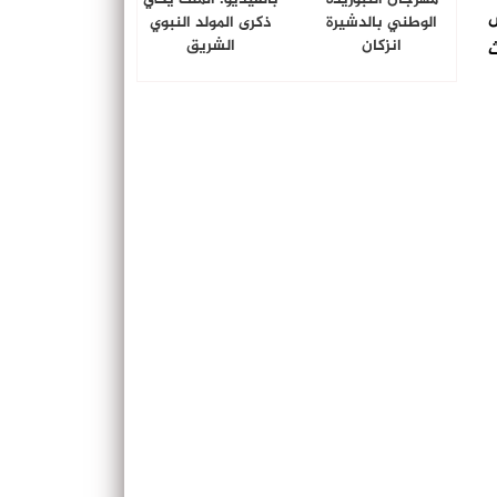
ض
الوطني بالدشيرة
ذكرى المولد النبوي
انزكان
الشريق
ث