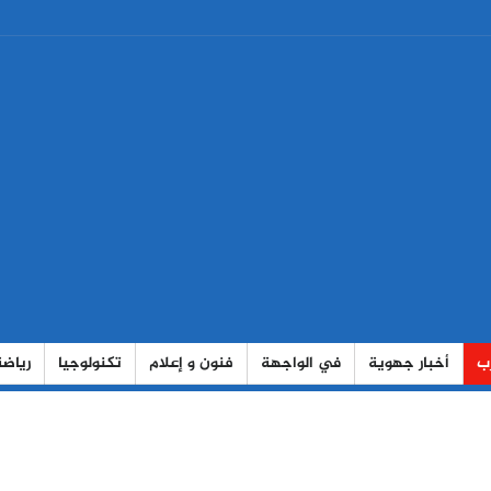
رب
أخبار جهوية
في الواجهة
فنون و إعلام
تكنولوجيا
رياضة