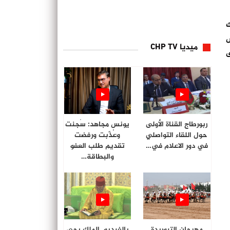
ك
ص
ميديا CHP TV
ى
ربورطاج القناة الأولى
يونس مجاهد: سُجنت
حول اللقاء التواصلي
وعُذّبت ورفضت
في دور الاعلام في…
تقديم طلب العفو
والبطاقة…
مهرجان التبوريدة
بالفيديو. الملك يحي