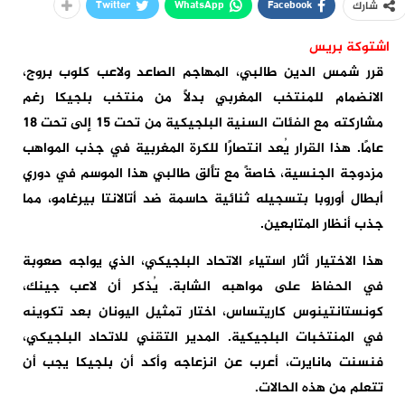
Twitter
WhatsApp
Facebook
شارك
اشتوكة بريس
قرر شمس الدين طالبي، المهاجم الصاعد ولاعب كلوب بروج،
الانضمام للمنتخب المغربي بدلاً من منتخب بلجيكا رغم
مشاركته مع الفئات السنية البلجيكية من تحت 15 إلى تحت 18
عامًا. هذا القرار يُعد انتصارًا للكرة المغربية في جذب المواهب
مزدوجة الجنسية، خاصةً مع تألق طالبي هذا الموسم في دوري
أبطال أوروبا بتسجيله ثنائية حاسمة ضد أتالانتا بيرغامو، مما
جذب أنظار المتابعين.
هذا الاختيار أثار استياء الاتحاد البلجيكي، الذي يواجه صعوبة
في الحفاظ على مواهبه الشابة. يُذكر أن لاعب جينك،
كونستانتينوس كاريتساس، اختار تمثيل اليونان بعد تكوينه
في المنتخبات البلجيكية. المدير التقني للاتحاد البلجيكي،
فنسنت مانايرت، أعرب عن انزعاجه وأكد أن بلجيكا يجب أن
تتعلم من هذه الحالات.