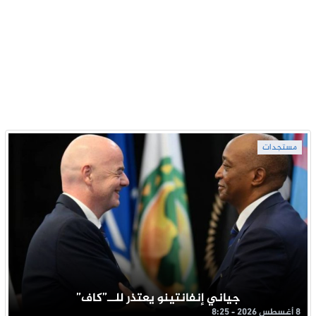
مستجدات
جياني إنفانتينو يعتذر للــ”كاف”
8 أغسطس 2026 - 8:25