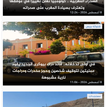
الصحراء المغربية .. كولومبيا تعلن تغييرا في موقفها
وتعترف بسيادة المغرب على صحرائه
8 أغسطس 2026 - 12:24
شتوكة بريس
في أولى تدخلاته.. قائد درك بيوكرى الجديد يقود
عمليتين لتوقيف شخصين وحجز مخدرات ودراجات
نارية مشبوهة
8 أغسطس 2026 - 11:06
مستجدات