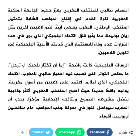
انضمام طالبي للمنتخب المغربي يعزز جهود الجامعة الملكية
المغربية لكرة القدم في إقناع المواهب الشابة بتمثيل
المنتخب الوطني. المغرب يسعى أيضًا لضم لاعبين آخرين مثل
ريان بونيدة، مما يثير قلق الاتحاد البلجيكي الذي يرى في هذه
القرارات عدم وفاء للاستثمار الذي قدمته الأندية البلجيكية في
تكوين اللاعبين.
الرسالة البلجيكية كانت واضحة: “إما أن تختار بلجيكا أو ترحل”،
ما يعكس التوتر الذي تسبب فيه اختيار طالبي للمغرب. الاتحاد
البلجيكي، الذي لطالما اعتمد على لاعبين من أصول مغربية،
يواجه واقعًا جديدًا حيث أصبح المنتخب المغربي أكثر جاذبية
بفضل مشروعه الطموح ونتائجه الإيجابية مؤخرًا. يبدو أن
المغرب سيواصل الفوز في معركة جذب المواهب أمام منافسين
أوروبيين أقوياء.
Twitter
WhatsApp
Facebook
شارك