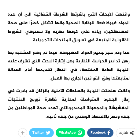
وانتهت الابحاث التي باشرتها الشرطة القضائية الى أن هذه
المواد غيرخاضعة للرقابة الصحية،وانها تشكل خطرًا على صحة
المستهلكين، زيادة على كونها مهربة ولا تستوفي الشروط
القانونية المتبعة في تسويق المنتجات التجميلية.
هذا وتم حجز جميع المواد المضبوطة، فيما تم وضع المشتبه بها
رهن تدابير الحراسة النظرية رهن إشارة البحث الذي تشرف عليه
النيابة العامة المختصة، في انتظار تقديمها أمام العدالة
لمتابعتها وفق القوانين الجاري بها العمل.
وكانت سلطتت النيابة والسلطات الامنية بانزكان قد بادرت في
إطار الجهود المتواصلة لمحاربة ظاهرة ترويج المنتجات
المغشوشة والمجهولة المصدر،والتي تهدد صحة المواطنين من
جهة وتضر بالاقتصاد الوطني من جهة ثانية.
Twitter
WhatsApp
Facebook
شارك