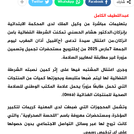
Twitter
WhatsApp
Facebook
شارك
عبداللطيف الكامل
بتعليمات مباشرة من وكيل الملك لدى المحكمة الابتدائية
بإنزكان،الدكتور هشام الحسني تمكنت الشرطة القضائية بامن
انزكان،من اعتقال سيدة تدعى (ح)قبيل أذان المغرب ليوم
الجمعة 7مارس 2025 من إجلترويج مستحضرات تجميل وتسمين
مزورة غير مطابقة لمعايير السلامة.
وجرى اعتقال المشتبه فيها على إثر كمين نصبته الشرطة
القضائية لها ليتم ضُبها متلبسة وبحوزتها كميات من المنتجات
التي تحمل طابعًا مزورًا يحمل علامة المكتب الوطني للسلامة
الصحية للمنتجات الغذائية (Onsa).
وتشمل المحجوزات التي ضبطت لدى المعنية كريمات لتكبير
المؤخرة، ومستحضرات معروفة باسم “اللحسة الصحراوية”، والتي
كانت تروج لها عبر وسائل التواصل الاجتماعي بدون حصولها
على اي ترخيص رسمي.