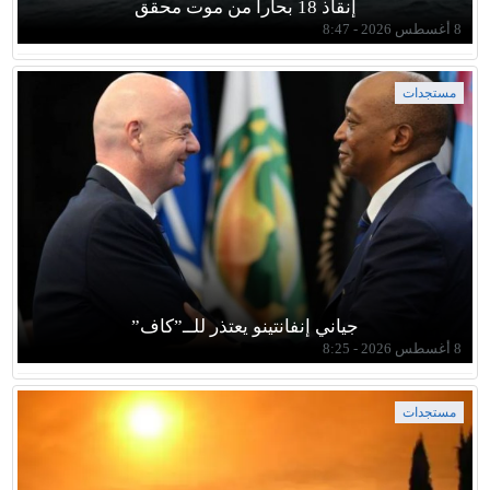
إنقاذ 18 بحارا من موت محقق
8 أغسطس 2026 - 8:47
مستجدات
جياني إنفانتينو يعتذر للــ”كاف”
8 أغسطس 2026 - 8:25
مستجدات