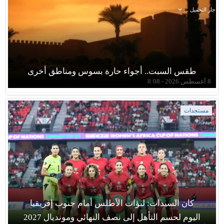
جار التحميل ...
طقس السبت.. أجواء حارة بسوس ومناطق أخرى
8 أغسطس 2026 - 8:08
مستجدات
كان السيدات: لبؤات الأطلس أمام جنوب إفريقيا
اليوم لحسم التأهل إلى نصف النهائي ومونديال 2027