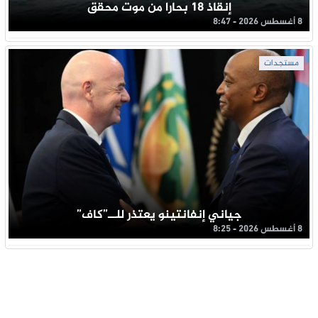
إنقاذ 18 بحارا من موت محقق
8 أغسطس 2026 - 8:47
مستجدات
جياني إنفانتينو يعتذر للــ”كاف”
8 أغسطس 2026 - 8:25