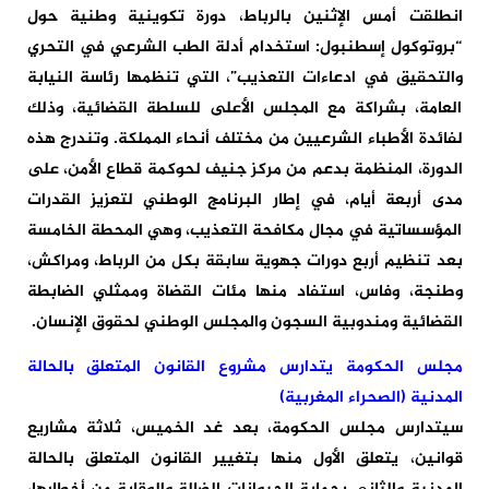
انطلقت أمس الإثنين بالرباط، دورة تكوينية وطنية حول
“بروتوكول إسطنبول: استخدام أدلة الطب الشرعي في التحري
والتحقيق في ادعاءات التعذيب”، التي تنظمها رئاسة النيابة
العامة، بشراكة مع المجلس الأعلى للسلطة القضائية، وذلك
لفائدة الأطباء الشرعيين من مختلف أنحاء المملكة. وتندرج هذه
الدورة، المنظمة بدعم من مركز جنيف لحوكمة قطاع الأمن، على
مدى أربعة أيام، في إطار البرنامج الوطني لتعزيز القدرات
المؤسساتية في مجال مكافحة التعذيب، وهي المحطة الخامسة
بعد تنظيم أربع دورات جهوية سابقة بكل من الرباط، ومراكش،
وطنجة، وفاس، استفاد منها مئات القضاة وممثلي الضابطة
القضائية ومندوبية السجون والمجلس الوطني لحقوق الإنسان.
مجلس الحكومة يتدارس مشروع القانون المتعلق بالحالة
المدنية (الصحراء المغربية)
سيتدارس مجلس الحكومة، بعد غد الخميس، ثلاثة مشاريع
قوانين، يتعلق الأول منها بتغيير القانون المتعلق بالحالة