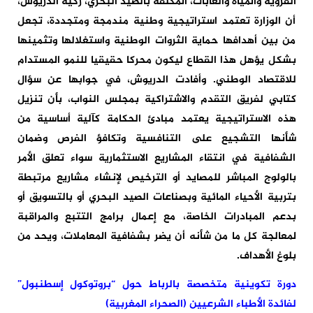
القروية والمياه والغابات، المكلفة بالصيد البحري، زكية الدريوش،
أن الوزارة تعتمد استراتيجية وطنية مندمجة ومتجددة، تجعل
من بين أهدافها حماية الثروات الوطنية واستغلالها وتثمينها
بشكل يؤهل هذا القطاع ليكون محركا حقيقيا للنمو المستدام
للاقتصاد الوطني. وأفادت الدريوش، في جوابها عن سؤال
كتابي لفريق التقدم والاشتراكية بمجلس النواب، بأن تنزيل
هذه الاستراتيجية يعتمد مبادئ الحكامة كآلية أساسية من
شأنها التشجيع على التنافسية وتكافؤ الفرص وضمان
الشفافية في انتقاء المشاريع الاستثمارية سواء تعلق الأمر
بالولوج المباشر للمصايد أو الترخيص لإنشاء مشاريع مرتبطة
بتربية الأحياء المائية وبصناعات الصيد البحري أو بالتسويق أو
بدعم المبادرات الخاصة، مع إعمال برامج التتبع والمراقبة
لمعالجة كل ما من شأنه أن يضر بشفافية المعاملات، ويحد من
بلوغ الأهداف.
دورة تكوينية متخصصة بالرباط حول “بروتوكول إسطنبول”
لفائدة الأطباء الشرعيين (الصحراء المغربية)