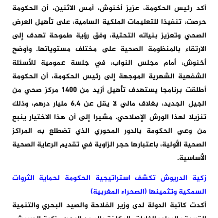
أكد رئيس الحكومة، عزيز أخنوش، أمس الاثنين، أن الحكومة
حرصت، تنفيذا للتعليمات الملكية السامية، على تأهيل العرض
الصحي وتعزيز بنياته التحتية، وفق رؤية طموحة تهدف إلى
الارتقاء بالمنظومة الصحية على مختلف مستوياتها. وأوضح
أخنوش، أمام مجلس النواب، في جلسة عمومية للأسئلة
الشفهية الشهرية الموجهة إلى رئيس الحكومة، أن الحكومة
أطلقت برنامجا يستهدف تأهيل أزيد من 1400 مركز صحي من
الجيل الجديد، بغلاف مالي لا يقل عن 6,4 مليار درهم، وذلك
تنزيلا لهذا الورش الإصلاحي، مشيرا إلى أن هذا الاختيار ينبع
من وعي الحكومة بالدور المحوري الذي تضطلع به المراكز
الصحية الأولية، باعتبارها حجر الزاوية في تقديم الرعاية الصحية
الأساسية.
زكية الدريوش تكشف استراتيجية الحكومة لحماية الثروات
السمكية وتثمينها (الصحراء المغربية)
أكدت كاتبة الدولة لدى وزير الفلاحة والصيد البحري والتنمية