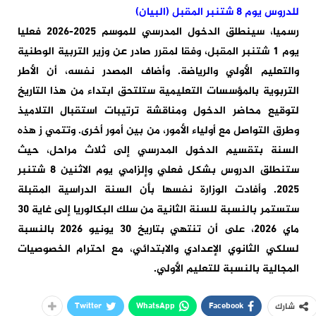
للدروس يوم 8 شتنبر المقبل (البيان)
رسميا، سينطلق الدخول المدرسي للموسم 2025-2026 فعليا
يوم 1 شتنبر المقبل، وفقا لمقرر صادر عن وزير التربية الوطنية
والتعليم الأولي والرياضة. وأضاف المصدر نفسه، أن الأطر
التربوية بالمؤسسات التعليمية ستلتحق ابتداء من هذا التاريخ
لتوقيع محاضر الدخول ومناقشة ترتيبات استقبال التلاميذ
وطرق التواصل مع أولياء الأمور، من بين أمور أخرى. وتتمي ز هذه
السنة بتقسيم الدخول المدرسي إلى ثلاث مراحل، حيث
ستنطلق الدروس بشكل فعلي وإلزامي يوم الاثنين 8 شتنبر
2025. وأفادت الوزارة نفسها بأن السنة الدراسية المقبلة
ستستمر بالنسبة للسنة الثانية من سلك البكالوريا إلى غاية 30
ماي 2026، على أن تنتهي بتاريخ 30 يونيو 2026 بالنسبة
لسلكي الثانوي الإعدادي والابتدائي، مع احترام الخصوصيات
المجالية بالنسبة للتعليم الأولي.
Twitter
WhatsApp
Facebook
شارك