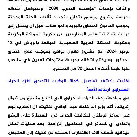
المدنية والثاني بحماية الحيوانات الضالة والوقاية من أخطارها،
والثالث بإحداث “مؤسسة المغرب 2030”. وسيواصل أشغاله
بدراسة مشروع مرسوم يتعلق بتحديد تأليف اللجنة المحدثة
بموجب القانون المتعلق بالبريد والمواصلات، قبل أن ينتقل إلى
دراسة اتفاقية تسليم المطلوبين بين حكومة المملكة المغربية
وحكومة المملكة العربية السعودية الموقعة بالرياض في 13
نونبر 2024، مع مشروع قانون يوافق بموجبه على الاتفاق
المذكور. وسيختم أشغاله بدراسة مقترحات تعيين في مناصب
عليا طبقا لأحكام الفصل 92 من الدستور.
لفتيت يكشف تفاصيل خطة المغرب للتصدي لغزو الجراد
الصحراوي (رسالة الأمة)
في مواجهة زحف الجراد الصحراوي الذي اجتاح مناطق من شمال
إفريقيا، أكد وزير الداخلية، عبد الوافي لفتيت، أن المغرب نجح
عبر المركز الوطني لمكافحة الجراد، في السيطرة على الوضع
وتفادي أي خسائر في المحاصيل الزراعية، بعد عمليات تدخل
ميدانية شملت آلاف الهكتارات الممتدة من فكيك إلى المحبس.