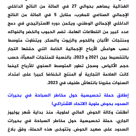
الغذائية يساهم بحوالي 27 في المائة من الناتج الداخلي
الإجمالي الصناعي للمغرب، مقابل 5 في المائة من الناتج
الداخلي الإجمالي الوطني، ويكمن دوره الاستراتيجي في دمج
عدد كبير من القطاعات الهامة، تضم الحبوب والخضر والفواكه
ومنتجات الألبان واللحوم والزيوت والسكر. ويتفاوت متوسط
نسب هوامش الأرباح الإجمالية الخامة التي حققها التجار
بالتقسيط بين 2021 و 2023، بالنسبة للمنتجات المعبأة، حسب
حجم الأكياس. وسجل تطور المتوسط السنوي للأرباح كيفما
كانت العلامة التجارية أو المنتج انخفاضا كبيرا على امتداد
السنوات مقرونا بانتعاش طفيف في 2023.
إطلاق حملة تحسيسية حول مخاطر السباحة في بحيرات
السدود بحوض ملوية (الاتحاد الاشتراكي)
أطلقت وكالة الحوض المائي لملوية، منذ بداية شهر يوليوز
الجاري، حملة تحسيسية حول مخاطر السباحة في بحيرات
السدود على صعيد الحوض. وتتوخى هذه الحملة، وفق بلاغ