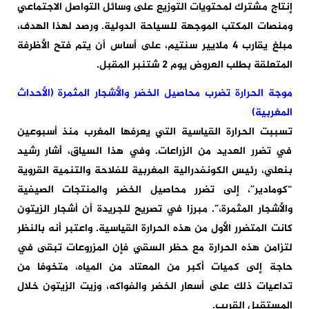
إنتاج مشترك لمحتويات التوزيع على وسائل التواصل الاجتماعي
ومنصات المكتب الموجهة للسياحة الدولية. ورصد لهذا الهدف،
مبلغ يقارب 4 ملايير سنتيم، على أساس أن يتم فتح الأظرفة
المتعلقة بطلب العروض يوم 2 شتنبر المقبل.
موجة الحرارة تضرب محاصيل الخضر والأشجار المثمرة (الأحداث
المغربية)
تسببت الحرارة القياسية التي يعرفها المغرب منذ أسبوعين
في تضرر العديد من الزراعات. وفي هذا السياق، أشار رشيد
بنعلي، رئيس الكونفدرالية المغربية للفلاحة والتنمية القروية
“كومادير”، إلى تضرر محاصيل الخضر والمنتجات الصيفية
والأشجار المثمرة،”. مبرزا في تصريح للجريدة أن أشجار الزيتون
كانت المتضرر الأول من هذه الحرارة القياسية. واعتبر أنه بالنظر
لتزامن هذه الحرارة مع حظر السقي فإن المزروعات تبقى في
حاجة إلى كميات أكبر من المعتاد من المياه، متخوفا من
تداعيات ذلك على أسعار الخضر والفواكه، وزيت الزيتون خلال
المستقبل القريب.