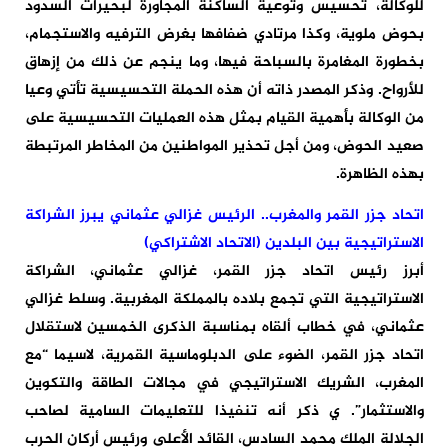
للوكالة، تحسيس وتوعية الساكنة المجاورة لبحيرات السدود
بحوض ملوية، وكذا مرتادي ضفافها بغرض الترفيه والاستجمام،
بخطورة المغامرة بالسباحة فيها، وما ينجم عن ذلك من إزهاق
للأرواح. وذكر المصدر ذاته أن هذه الحملة التحسيسية تأتي وعيا
من الوكالة بأهمية القيام بمثل هذه العمليات التحسيسية على
صعيد الحوض، ومن أجل تحذير المواطنين من المخاطر المرتبطة
بهذه الظاهرة.
اتحاد جزر القمر والمغرب.. الرئيس غزالي عثماني يبرز الشراكة
الاستراتيجية بين البلدين (الاتحاد الاشتراكي)
أبرز رئيس اتحاد جزر القمر، غزالي عثماني، الشراكة
الاستراتيجية التي تجمع بلاده بالمملكة المغربية. وسلط غزالي
عثماني، في خطاب ألقاه بمناسبة الذكرى الخمسين لاستقلال
اتحاد جزر القمر، الضوء على الدبلوماسية القمرية، لاسيما “مع
المغرب، الشريك الاستراتيجي في مجالات الطاقة والتكوين
والاستثمار”. ي ذكر أنه تنفيذا للتعليمات السامية لصاحب
الجلالة الملك محمد السادس، القائد الأعلى ورئيس أركان الحرب