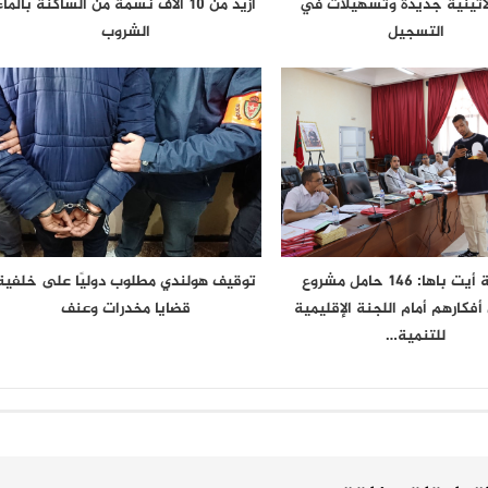
اتينية جديدة وتسهيلات في
أزيد من 10 آلاف نسمة من الساكنة بالماء
التسجيل
الشروب
اشتوكة أيت باها: 146 حامل مشروع
توقيف هولندي مطلوب دوليًا على خلفية
فكارهم أمام اللجنة الإقليمية
قضايا مخدرات وعنف
للتنمية…