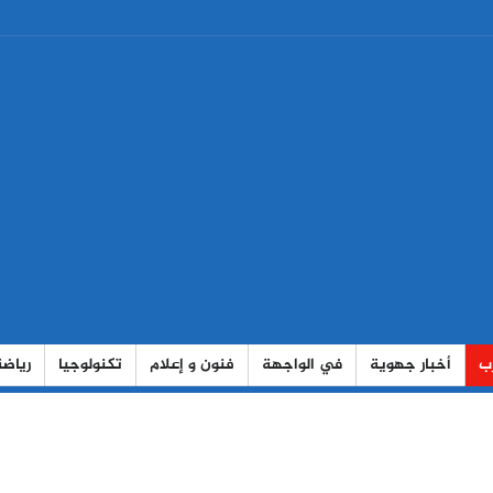
رب
أخبار جهوية
في الواجهة
فنون و إعلام
تكنولوجيا
رياضة