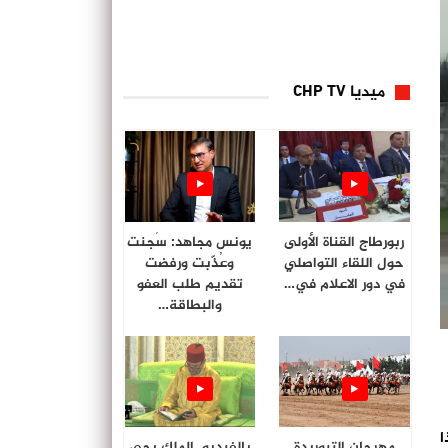
ميديا CHP TV
ربورطاج القناة الأولى
يونس مجاهد: سُجنت
حول اللقاء التواصلي
وعُذّبت ورفضت
في دور الاعلام في…
تقديم طلب العفو
والبطاقة…
ا
مهرجان التبوريدة
بالفيديو. الملك يحي