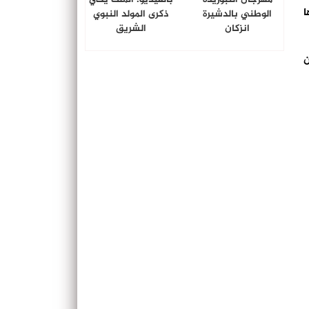
ا
الوطني بالدشيرة
ذكرى المولد النبوي
انزكان
الشريق
ن