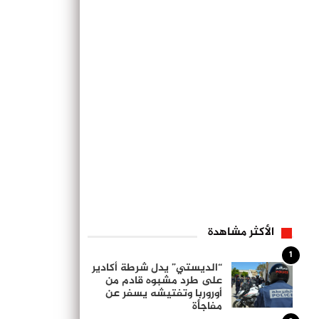
الأكثر مشاهدة
1
“الديستي” يدل شرطة أكادير
على طرد مشبوه قادم من
أوروربا وتفتيشه يسفر عن
مفاجأة