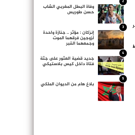
2
وفاة البطل المغربي الشاب
حسن طوريس
ر
3
إنزكان : مؤثر .. جنازة واحدة
لزوجين فرقهما الموت
وجمعهما القبر
ط
4
جديد قضية العثور على جثة
فتاة داخل كيس بلاستيكي
5
بلاغ هام من الديوان الملكي