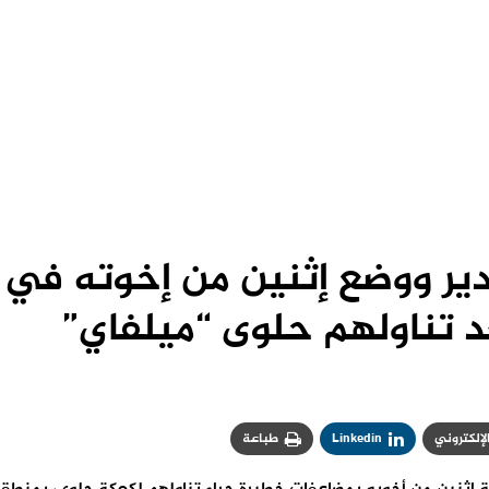
ادير ووضع إثنين من إخوته في
عد تناولهم حلوى “ميلفاي”
الإلكتروني
Linkedin
طباعة