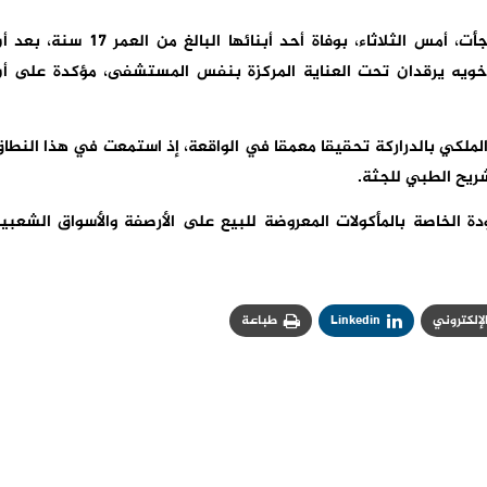
وذكرت المصادر ذاتها، أن والدة الضحايا الثلاثة تفاجأت، أمس الثلاثاء، بوفاة أحد أبنائها البالغ من العمر 17 س
أخويه يرقدان تحت العناية المركزة بنفس المستشفى، مؤكدة على أ
لملكي بالدراركة تحقيقا معمقا في الواقعة، إذ استمعت في هذا النطا
ريح الطبي للجثة.
ة الخاصة بالمأكولات المعروضة للبيع على الأرصفة والأسواق الشعبي
الإلكتروني
Linkedin
طباعة