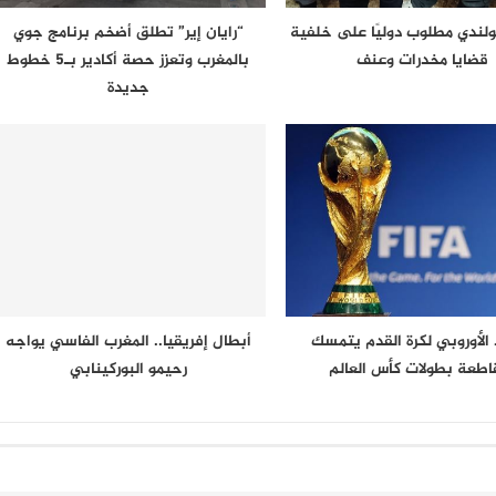
لندي مطلوب دوليًا على خلفية
“رايان إير” تطلق أضخم برنامج جوي
قضايا مخدرات وعنف
بالمغرب وتعزز حصة أكادير بـ5 خطوط
جديدة
د الأوروبي لكرة القدم يتمسك
أبطال إفريقيا.. المغرب الفاسي يواجه
اطعة بطولات كأس العالم
رحيمو البوركينابي