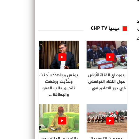
ة
د
ميديا CHP TV
د
ت
ربورطاج القناة الأولى
يونس مجاهد: سُجنت
حول اللقاء التواصلي
وعُذّبت ورفضت
في دور الاعلام في…
تقديم طلب العفو
والبطاقة…
مهرجان التبوريدة
بالفيديو. الملك يحي