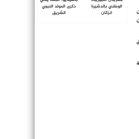
الوطني بالدشيرة
ذكرى المولد النبوي
نة، بعد أن
انزكان
الشريق
ن
ق
ة