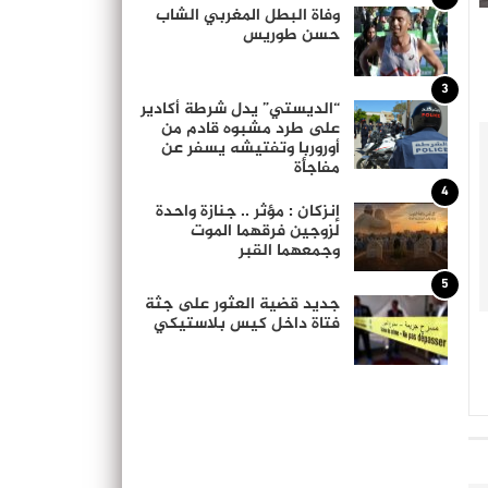
وفاة البطل المغربي الشاب
حسن طوريس
3
“الديستي” يدل شرطة أكادير
على طرد مشبوه قادم من
أوروربا وتفتيشه يسفر عن
مفاجأة
4
إنزكان : مؤثر .. جنازة واحدة
لزوجين فرقهما الموت
وجمعهما القبر
5
جديد قضية العثور على جثة
فتاة داخل كيس بلاستيكي