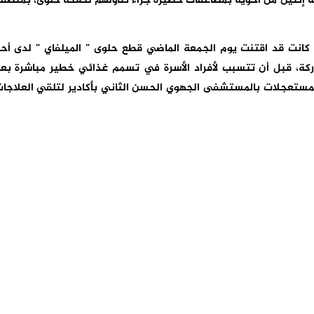
بة إثنين من أخويه بمضاعفات خطيرة جراء تناولهم لكعكة حلوى، بمنطق
كانت قد اقتنت يوم الجمعة الماضي قطع حلوى ” الميلفاي ” لدى أح
اركة، قبل أن تتسبب لأفراد الأسرة في تسمم غذائي خطير مباشرة بع
لمستعجلات بالمستشفى الجهوي الحسن الثاني بأكادير لتلقي العلاجا