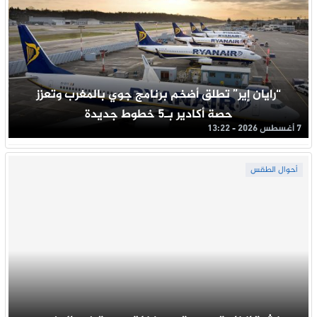
“رايان إير” تطلق أضخم برنامج جوي بالمغرب وتعزز
حصة أكادير بـ5 خطوط جديدة
7 أغسطس 2026 - 13:22
أحوال الطقس