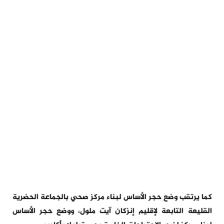
كما يرتقب وضع حجر الأساس لبناء مركز صحي بالجماعة الحضرية
القليعة التابعة لإقليم إنزكان آيت ملول، ووضع حجر الأساس