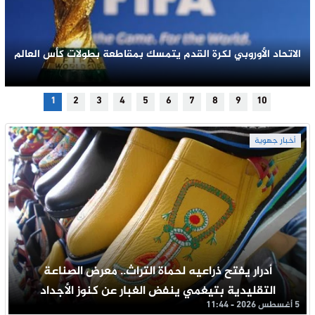
الاتحاد الأوروبي لكرة القدم يتمسك بمقاطعة بطولات كأس العالم
1
2
3
4
5
6
7
8
9
10
أخبار جهوية
أدرار يفتح ذراعيه لحماة التراث.. معرض الصناعة
التقليدية بتيغمي ينفض الغبار عن كنوز الأجداد
5 أغسطس 2026 - 11:44