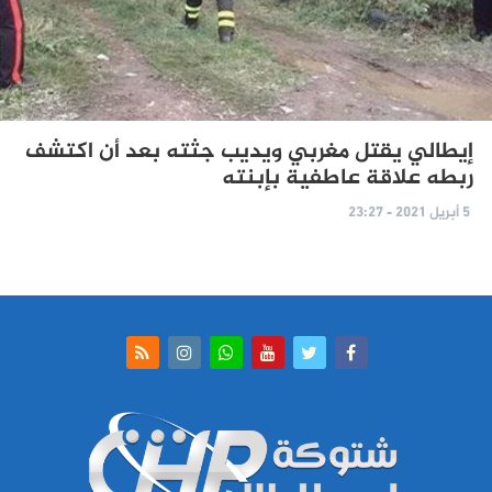
إيطالي يقتل مغربي ويديب جثته بعد أن اكتشف
ربطه علاقة عاطفية بإبنته
5 أبريل 2021 - 23:27