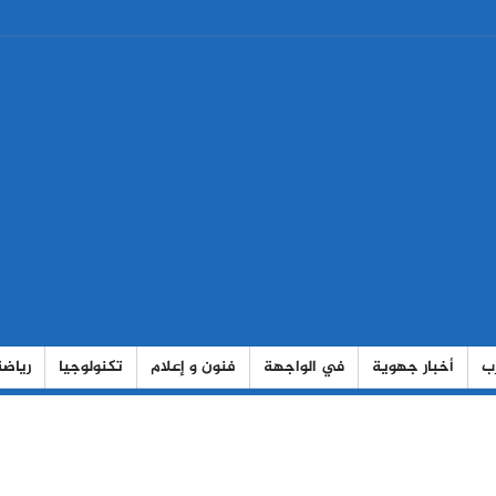
رب
أخبار جهوية
في الواجهة
فنون و إعلام
تكنولوجيا
رياضة