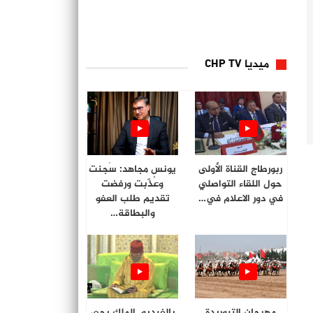
ميديا CHP TV
ربورطاج القناة الأولى
يونس مجاهد: سُجنت
حول اللقاء التواصلي
وعُذّبت ورفضت
في دور الاعلام في…
تقديم طلب العفو
والبطاقة…
مهرجان التبوريدة
بالفيديو. الملك يحي