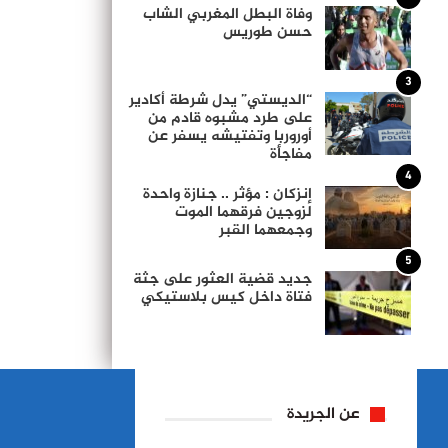
وفاة البطل المغربي الشاب
حسن طوريس
3
“الديستي” يدل شرطة أكادير
على طرد مشبوه قادم من
أوروربا وتفتيشه يسفر عن
مفاجأة
4
إنزكان : مؤثر .. جنازة واحدة
لزوجين فرقهما الموت
وجمعهما القبر
5
جديد قضية العثور على جثة
فتاة داخل كيس بلاستيكي
عن الجريدة