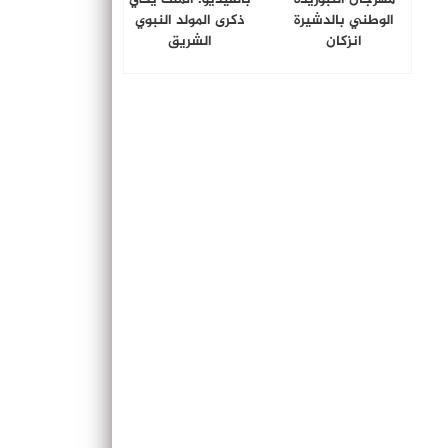
الوطني بالدشيرة
ذكرى المولد النبوي
انزكان
الشريق