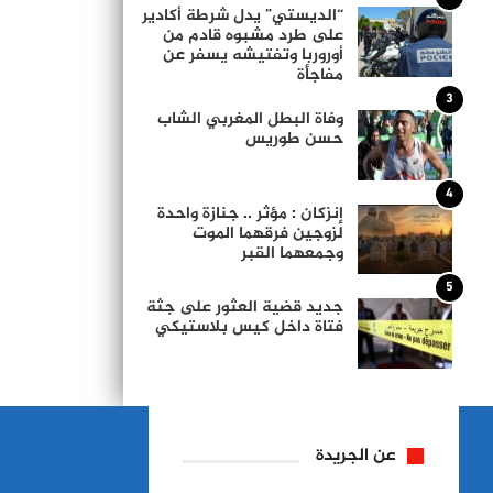
“الديستي” يدل شرطة أكادير
على طرد مشبوه قادم من
أوروربا وتفتيشه يسفر عن
مفاجأة
3
وفاة البطل المغربي الشاب
حسن طوريس
4
إنزكان : مؤثر .. جنازة واحدة
لزوجين فرقهما الموت
وجمعهما القبر
5
جديد قضية العثور على جثة
فتاة داخل كيس بلاستيكي
عن الجريدة