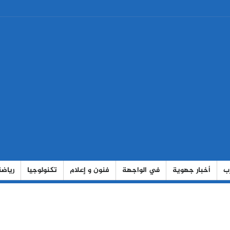
رب
أخبار جهوية
في الواجهة
فنون و إعلام
تكنولوجيا
رياضة