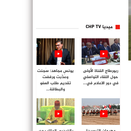
ميديا CHP TV
ربورطاج القناة الأولى
يونس مجاهد: سُجنت
حول اللقاء التواصلي
وعُذّبت ورفضت
في دور الاعلام في…
تقديم طلب العفو
والبطاقة…
مهرجان التبوريدة
بالفيديو. الملك يحي