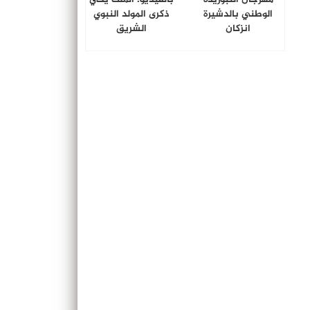
الوطني بالدشيرة
ذكرى المولد النبوي
انزكان
الشريق