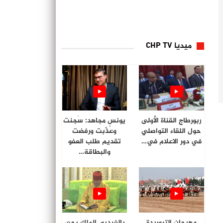
ميديا CHP TV
ربورطاج القناة الأولى
يونس مجاهد: سُجنت
حول اللقاء التواصلي
وعُذّبت ورفضت
في دور الاعلام في…
تقديم طلب العفو
والبطاقة…
مهرجان التبوريدة
بالفيديو. الملك يحي