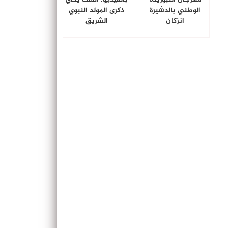
الوطني بالدشيرة
ذكرى المولد النبوي
انزكان
الشريق