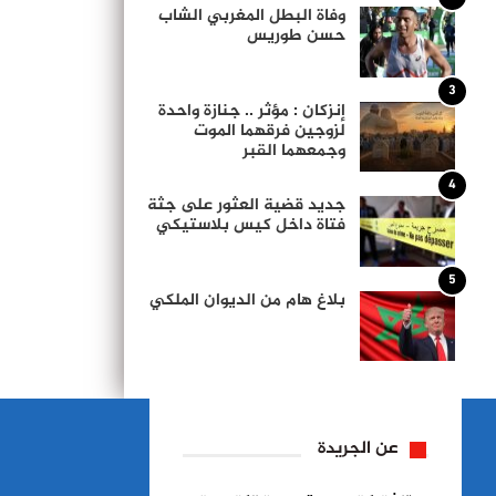
وفاة البطل المغربي الشاب
حسن طوريس
3
إنزكان : مؤثر .. جنازة واحدة
لزوجين فرقهما الموت
وجمعهما القبر
4
جديد قضية العثور على جثة
فتاة داخل كيس بلاستيكي
5
بلاغ هام من الديوان الملكي
عن الجريدة