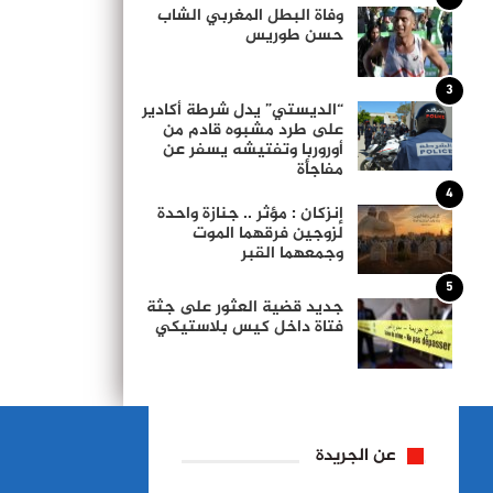
وفاة البطل المغربي الشاب
حسن طوريس
3
“الديستي” يدل شرطة أكادير
على طرد مشبوه قادم من
أوروربا وتفتيشه يسفر عن
مفاجأة
4
إنزكان : مؤثر .. جنازة واحدة
لزوجين فرقهما الموت
وجمعهما القبر
5
جديد قضية العثور على جثة
فتاة داخل كيس بلاستيكي
عن الجريدة