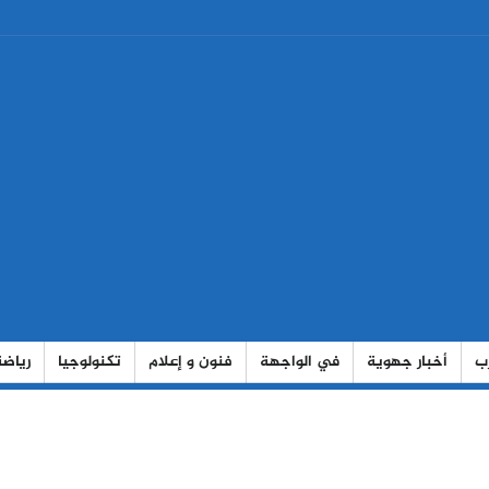
رب
أخبار جهوية
في الواجهة
فنون و إعلام
تكنولوجيا
رياضة