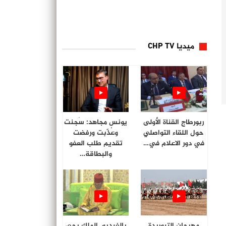
ميديا CHP TV
ربورطاج القناة الأولى
يونس مجاهد: سُجنت
حول اللقاء التواصلي
وعُذّبت ورفضت
في دور الاعلام في…
تقديم طلب العفو
والبطاقة…
مهرجان التبوريدة
بالفيديو. الملك يحي