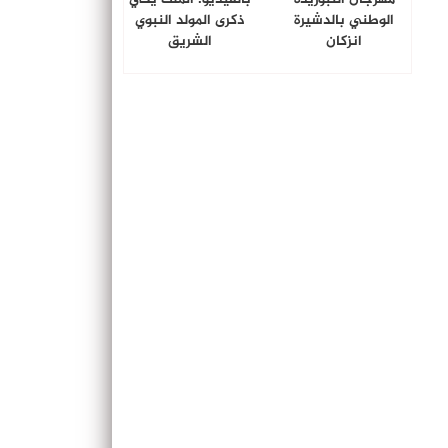
الوطني بالدشيرة
ذكرى المولد النبوي
انزكان
الشريق