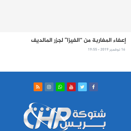
إعفاء المغاربة من “الفيزا” لجزر المالديف
16 نوفمبر 2019 - 19:55