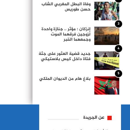
وفاة البطل المغربي الشاب
حسن طوريس
3
إنزكان : مؤثر .. جنازة واحدة
لزوجين فرقهما الموت
وجمعهما القبر
4
جديد قضية العثور على جثة
فتاة داخل كيس بلاستيكي
5
بلاغ هام من الديوان الملكي
عن الجريدة