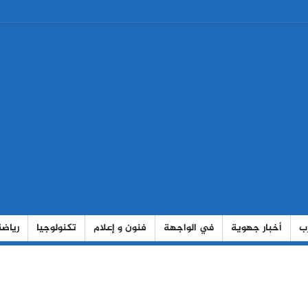
رب
أخبار جهوية
في الواجهة
فنون و إعلام
تكنولوجيا
رياضة