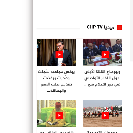
ميديا CHP TV
ربورطاج القناة الأولى
يونس مجاهد: سُجنت
حول اللقاء التواصلي
وعُذّبت ورفضت
في دور الاعلام في…
تقديم طلب العفو
والبطاقة…
مهرجان التبوريدة
بالفيديو. الملك يحي