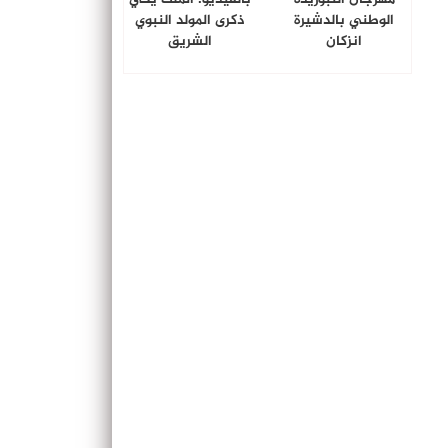
الوطني بالدشيرة
ذكرى المولد النبوي
انزكان
الشريق