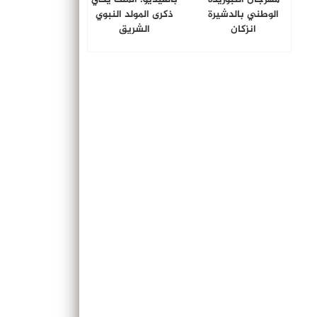
الوطني بالدشيرة
ذكرى المولد النبوي
انزكان
الشريق