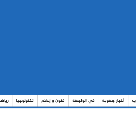
رب
أخبار جهوية
في الواجهة
فنون و إعلام
تكنولوجيا
رياضة