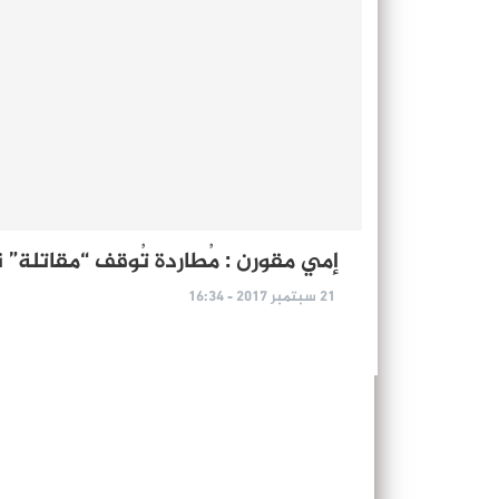
إمي مقورن : مُطاردة تُوقف “مقاتلة” ن
21 سبتمبر 2017 - 16:34