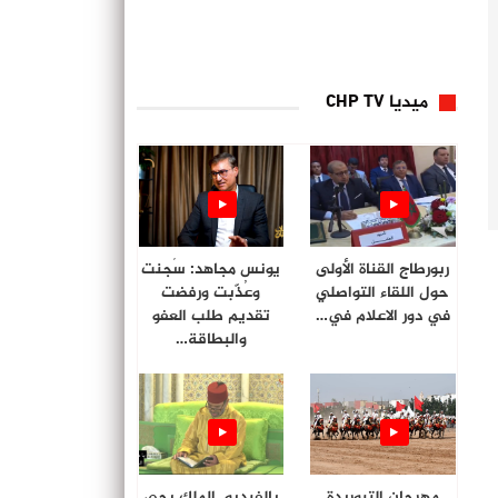
ميديا CHP TV
ربورطاج القناة الأولى
يونس مجاهد: سُجنت
حول اللقاء التواصلي
وعُذّبت ورفضت
في دور الاعلام في…
تقديم طلب العفو
والبطاقة…
مهرجان التبوريدة
بالفيديو. الملك يحي