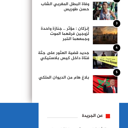
وفاة البطل المغربي الشاب
حسن طوريس
3
إنزكان : مؤثر .. جنازة واحدة
لزوجين فرقهما الموت
وجمعهما القبر
4
جديد قضية العثور على جثة
فتاة داخل كيس بلاستيكي
5
بلاغ هام من الديوان الملكي
عن الجريدة