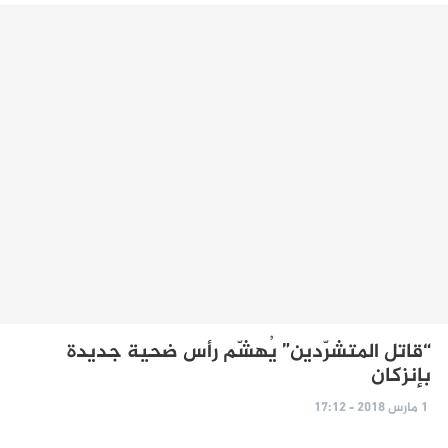
“قاتل المتشرّدين” يُهشّم رأس ضحية جديدة
بإنزكان
1 مارس 2018 - 17:12