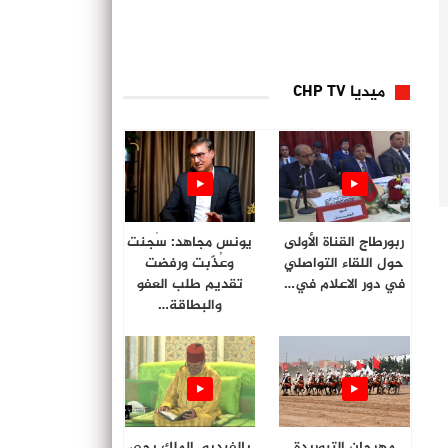
ميديا CHP TV
ربورطاج القناة الأولى
يونس مجاهد: سُجنت
حول اللقاء التواصلي
وعُذّبت ورفضت
في دور الاعلام في…
تقديم طلب العفو
والبطاقة…
مهرجان التبوريدة
بالفيديو. الملك يحي