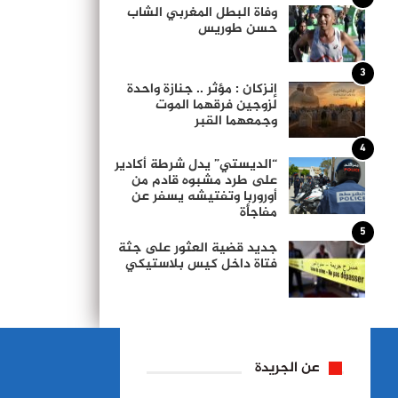
وفاة البطل المغربي الشاب
حسن طوريس
3
إنزكان : مؤثر .. جنازة واحدة
لزوجين فرقهما الموت
وجمعهما القبر
4
“الديستي” يدل شرطة أكادير
على طرد مشبوه قادم من
أوروربا وتفتيشه يسفر عن
مفاجأة
5
جديد قضية العثور على جثة
فتاة داخل كيس بلاستيكي
عن الجريدة