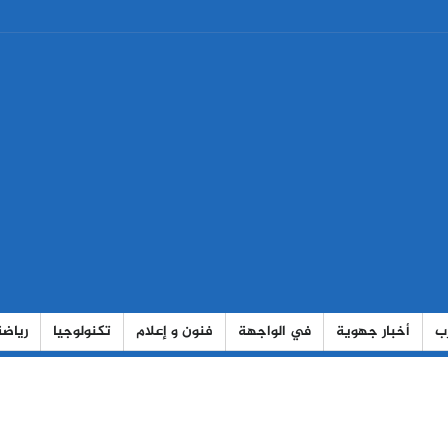
رب
أخبار جهوية
في الواجهة
فنون و إعلام
تكنولوجيا
رياضة