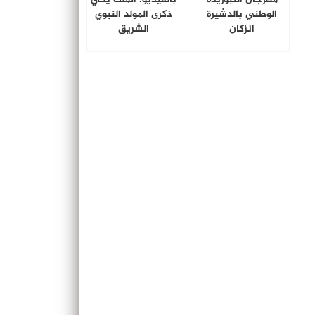
الوطني بالدشيرة
ذكرى المولد النبوي
انزكان
الشريق