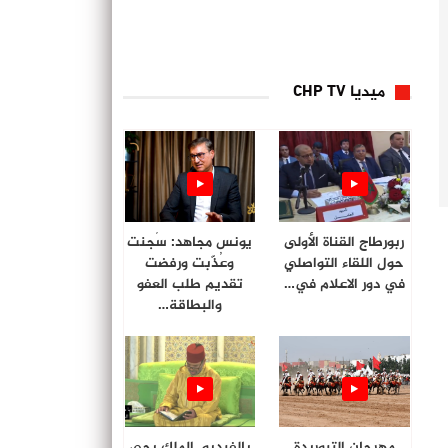
ميديا CHP TV
ربورطاج القناة الأولى
يونس مجاهد: سُجنت
حول اللقاء التواصلي
وعُذّبت ورفضت
في دور الاعلام في…
تقديم طلب العفو
والبطاقة…
مهرجان التبوريدة
بالفيديو. الملك يحي