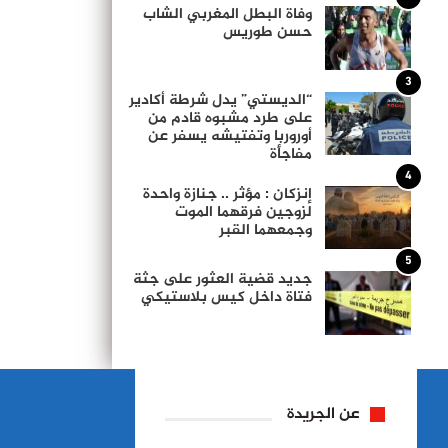
وفاة البطل المغربي الشاب
حسن طوريس
3
“الديستي” يدل شرطة أكادير
على طرد مشبوه قادم من
أوروربا وتفتيشه يسفر عن
مفاجأة
4
إنزكان : مؤثر .. جنازة واحدة
لزوجين فرقهما الموت
وجمعهما القبر
5
جديد قضية العثور على جثة
فتاة داخل كيس بلاستيكي
عن الجريدة