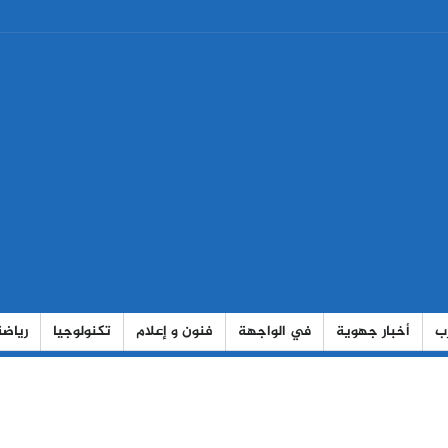
رب
أخبار جهوية
في الواجهة
فنون و إعلام
تكنولوجيا
رياضة