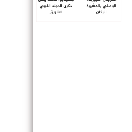
الوطني بالدشيرة
ذكرى المولد النبوي
انزكان
الشريق