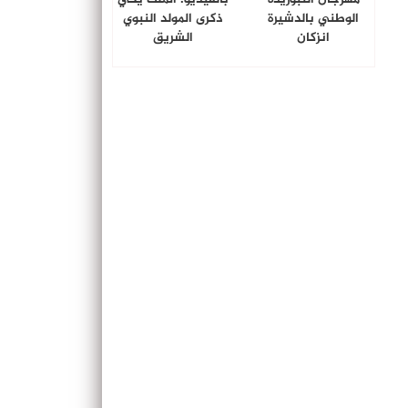
الوطني بالدشيرة
ذكرى المولد النبوي
انزكان
الشريق