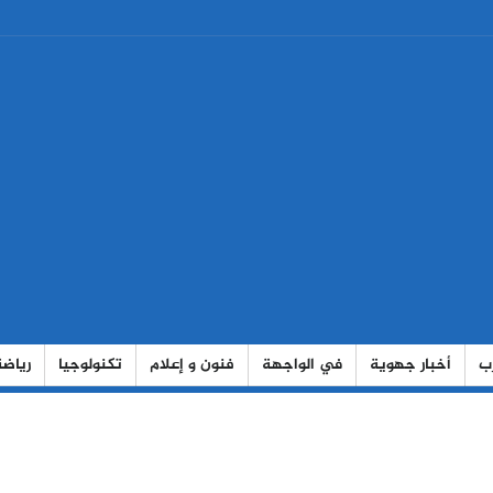
رب
أخبار جهوية
في الواجهة
فنون و إعلام
تكنولوجيا
رياضة