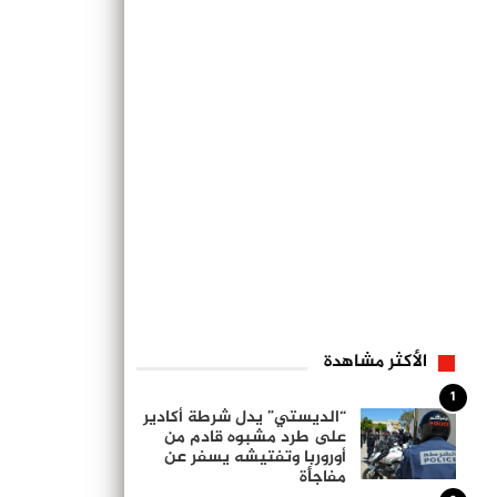
الأكثر مشاهدة
1
“الديستي” يدل شرطة أكادير
على طرد مشبوه قادم من
أوروربا وتفتيشه يسفر عن
مفاجأة