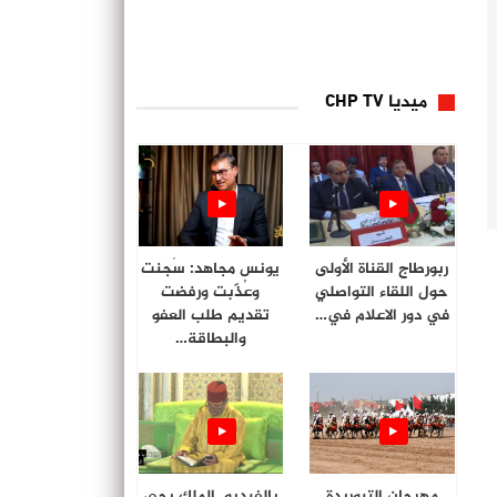
ميديا CHP TV
ربورطاج القناة الأولى
يونس مجاهد: سُجنت
حول اللقاء التواصلي
وعُذّبت ورفضت
في دور الاعلام في…
تقديم طلب العفو
والبطاقة…
مهرجان التبوريدة
بالفيديو. الملك يحي