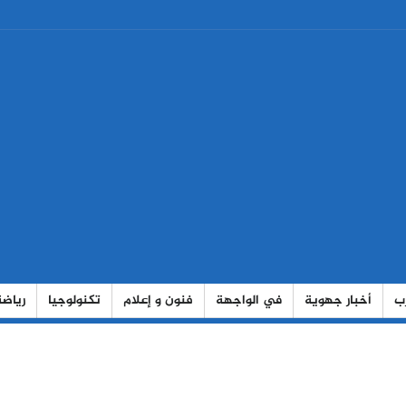
رب
أخبار جهوية
في الواجهة
فنون و إعلام
تكنولوجيا
رياضة