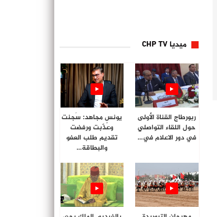
ميديا CHP TV
ربورطاج القناة الأولى
يونس مجاهد: سُجنت
حول اللقاء التواصلي
وعُذّبت ورفضت
في دور الاعلام في…
تقديم طلب العفو
والبطاقة…
مهرجان التبوريدة
بالفيديو. الملك يحي