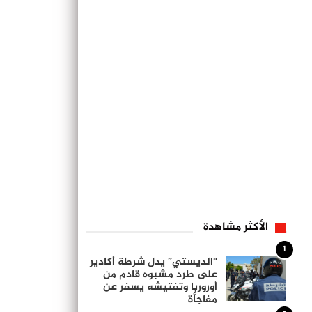
الأكثر مشاهدة
1
“الديستي” يدل شرطة أكادير
على طرد مشبوه قادم من
أوروربا وتفتيشه يسفر عن
مفاجأة