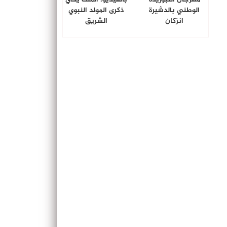
الوطني بالدشيرة
ذكرى المولد النبوي
انزكان
الشريق