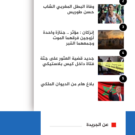
2
وفاة البطل المغربي الشاب
حسن طوريس
3
إنزكان : مؤثر .. جنازة واحدة
لزوجين فرقهما الموت
وجمعهما القبر
4
جديد قضية العثور على جثة
فتاة داخل كيس بلاستيكي
5
بلاغ هام من الديوان الملكي
عن الجريدة