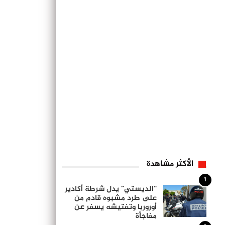
الأكثر مشاهدة
1
“الديستي” يدل شرطة أكادير
على طرد مشبوه قادم من
أوروربا وتفتيشه يسفر عن
مفاجأة