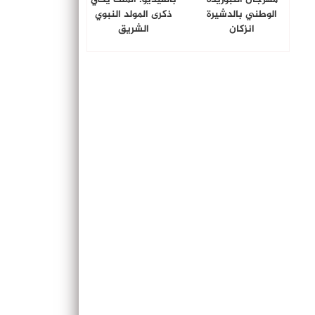
الوطني بالدشيرة
ذكرى المولد النبوي
انزكان
الشريق