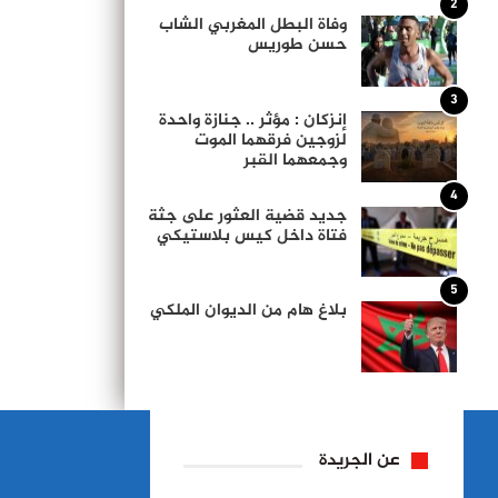
2
وفاة البطل المغربي الشاب
حسن طوريس
3
إنزكان : مؤثر .. جنازة واحدة
لزوجين فرقهما الموت
وجمعهما القبر
4
جديد قضية العثور على جثة
فتاة داخل كيس بلاستيكي
5
بلاغ هام من الديوان الملكي
عن الجريدة