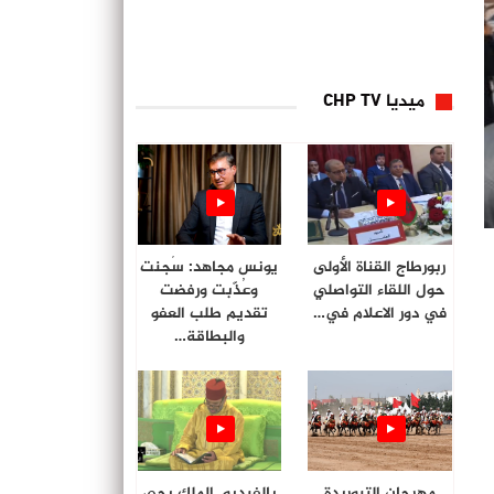
ميديا CHP TV
ربورطاج القناة الأولى
يونس مجاهد: سُجنت
حول اللقاء التواصلي
وعُذّبت ورفضت
في دور الاعلام في…
تقديم طلب العفو
والبطاقة…
مهرجان التبوريدة
بالفيديو. الملك يحي