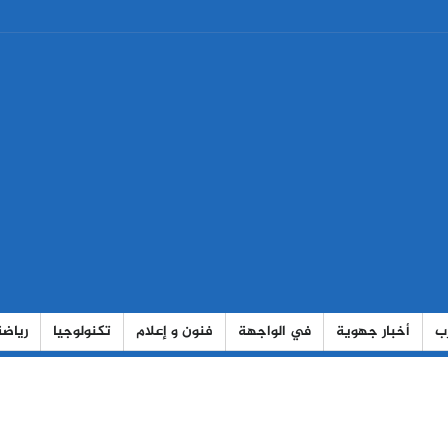
رب
أخبار جهوية
في الواجهة
فنون و إعلام
تكنولوجيا
رياضة