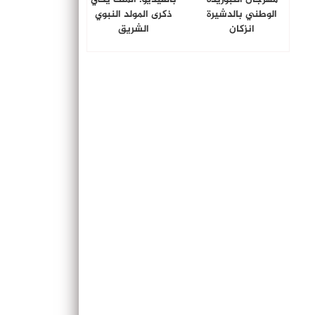
الوطني بالدشيرة
ذكرى المولد النبوي
انزكان
الشريق