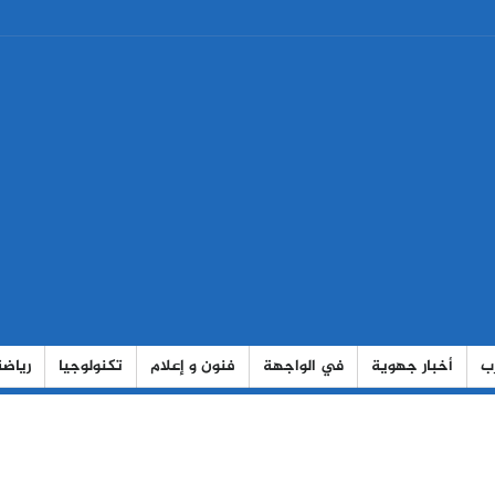
رب
أخبار جهوية
في الواجهة
فنون و إعلام
تكنولوجيا
رياضة