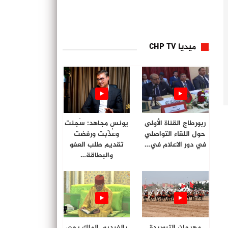
ميديا CHP TV
ربورطاج القناة الأولى
يونس مجاهد: سُجنت
حول اللقاء التواصلي
وعُذّبت ورفضت
في دور الاعلام في…
تقديم طلب العفو
والبطاقة…
مهرجان التبوريدة
بالفيديو. الملك يحي