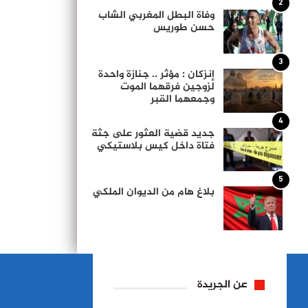
2
وفاة البطل المغربي الشاب
حسن طوريس
3
إنزكان : مؤثر .. جنازة واحدة
لزوجين فرقهما الموت
وجمعهما القبر
4
جديد قضية العثور على جثة
فتاة داخل كيس بلاستيكي
5
بلاغ هام من الديوان الملكي
عن الجريدة