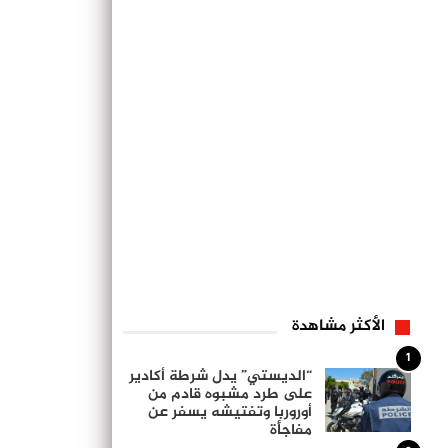
الأكثر مشاهدة
1
“الديستي” يدل شرطة أكادير
على طرد مشبوه قادم من
أوروربا وتفتيشه يسفر عن
مفاجأة