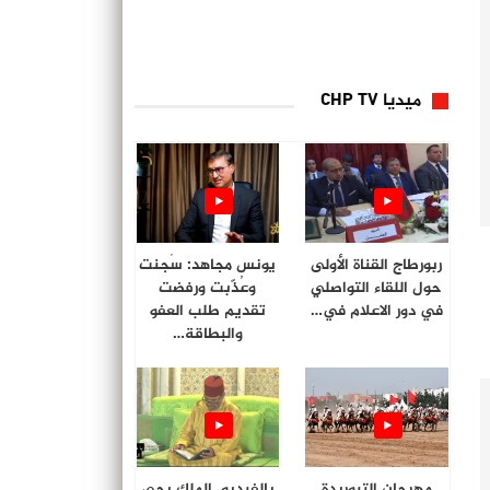
ميديا CHP TV
ربورطاج القناة الأولى
يونس مجاهد: سُجنت
حول اللقاء التواصلي
وعُذّبت ورفضت
في دور الاعلام في…
تقديم طلب العفو
والبطاقة…
مهرجان التبوريدة
بالفيديو. الملك يحي