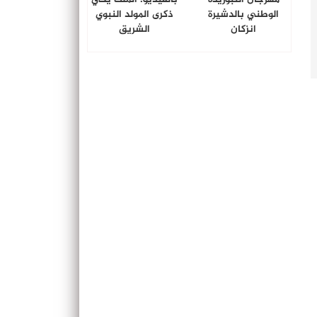
الوطني بالدشيرة
ذكرى المولد النبوي
انزكان
الشريق