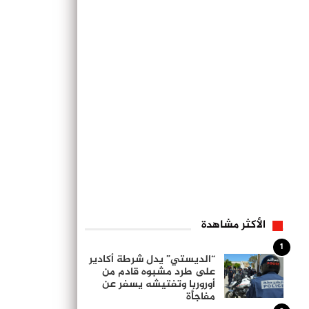
الأكثر مشاهدة
1
“الديستي” يدل شرطة أكادير
على طرد مشبوه قادم من
أوروربا وتفتيشه يسفر عن
مفاجأة