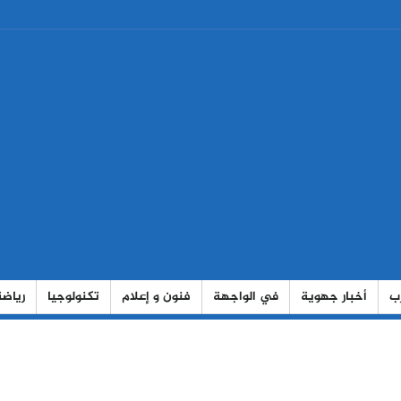
رب
أخبار جهوية
في الواجهة
فنون و إعلام
تكنولوجيا
رياضة