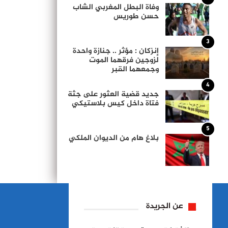
وفاة البطل المغربي الشاب
حسن طوريس
3
إنزكان : مؤثر .. جنازة واحدة
لزوجين فرقهما الموت
وجمعهما القبر
4
جديد قضية العثور على جثة
فتاة داخل كيس بلاستيكي
5
بلاغ هام من الديوان الملكي
عن الجريدة