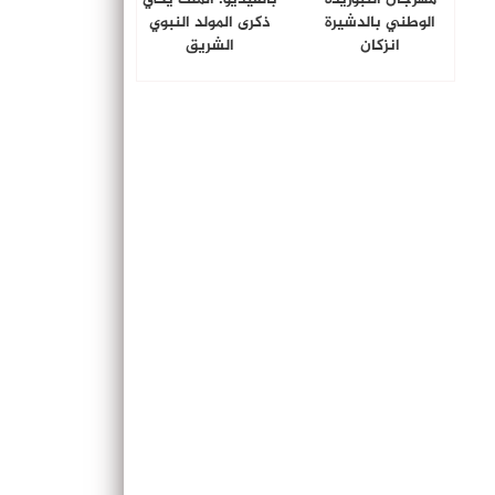
الوطني بالدشيرة
ذكرى المولد النبوي
انزكان
الشريق