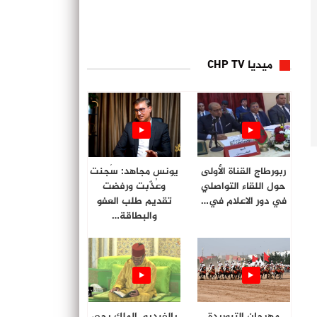
ميديا CHP TV
ربورطاج القناة الأولى
يونس مجاهد: سُجنت
حول اللقاء التواصلي
وعُذّبت ورفضت
في دور الاعلام في…
تقديم طلب العفو
والبطاقة…
مهرجان التبوريدة
بالفيديو. الملك يحي