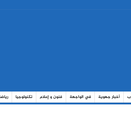
رب
أخبار جهوية
في الواجهة
فنون و إعلام
تكنولوجيا
رياضة