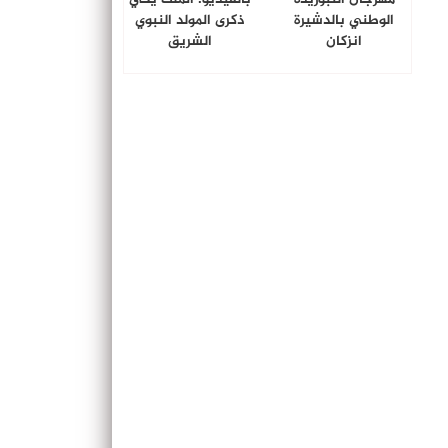
الوطني بالدشيرة
ذكرى المولد النبوي
انزكان
الشريق