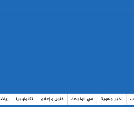
رب
أخبار جهوية
في الواجهة
فنون و إعلام
تكنولوجيا
رياضة