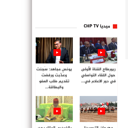
ميديا CHP TV
ربورطاج القناة الأولى
يونس مجاهد: سُجنت
حول اللقاء التواصلي
وعُذّبت ورفضت
في دور الاعلام في…
تقديم طلب العفو
والبطاقة…
مهرجان التبوريدة
بالفيديو. الملك يحي