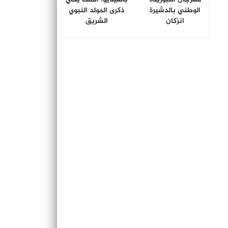
الوطني بالدشيرة
ذكرى المولد النبوي
انزكان
الشريق