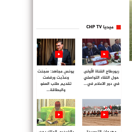
ميديا CHP TV
ربورطاج القناة الأولى
يونس مجاهد: سُجنت
حول اللقاء التواصلي
وعُذّبت ورفضت
في دور الاعلام في…
تقديم طلب العفو
والبطاقة…
مهرجان التبوريدة
بالفيديو. الملك يحي