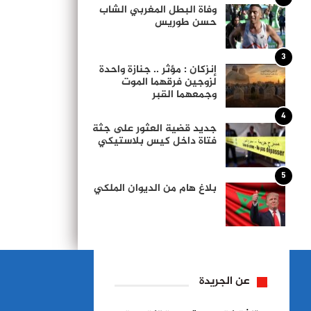
وفاة البطل المغربي الشاب
حسن طوريس
3
إنزكان : مؤثر .. جنازة واحدة
لزوجين فرقهما الموت
وجمعهما القبر
4
جديد قضية العثور على جثة
فتاة داخل كيس بلاستيكي
5
بلاغ هام من الديوان الملكي
عن الجريدة