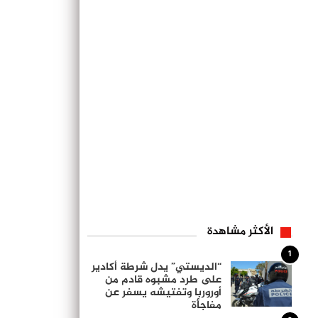
الأكثر مشاهدة
1
“الديستي” يدل شرطة أكادير
على طرد مشبوه قادم من
أوروربا وتفتيشه يسفر عن
مفاجأة