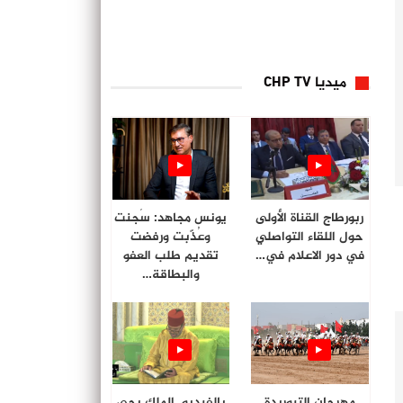
ميديا CHP TV
ربورطاج القناة الأولى
يونس مجاهد: سُجنت
حول اللقاء التواصلي
وعُذّبت ورفضت
في دور الاعلام في…
تقديم طلب العفو
والبطاقة…
مهرجان التبوريدة
بالفيديو. الملك يحي