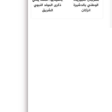
الوطني بالدشيرة
ذكرى المولد النبوي
انزكان
الشريق