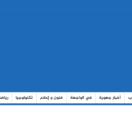
رب
أخبار جهوية
في الواجهة
فنون و إعلام
تكنولوجيا
رياضة