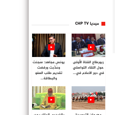
ميديا CHP TV
ربورطاج القناة الأولى
يونس مجاهد: سُجنت
حول اللقاء التواصلي
وعُذّبت ورفضت
في دور الاعلام في…
تقديم طلب العفو
والبطاقة…
مهرجان التبوريدة
بالفيديو. الملك يحي