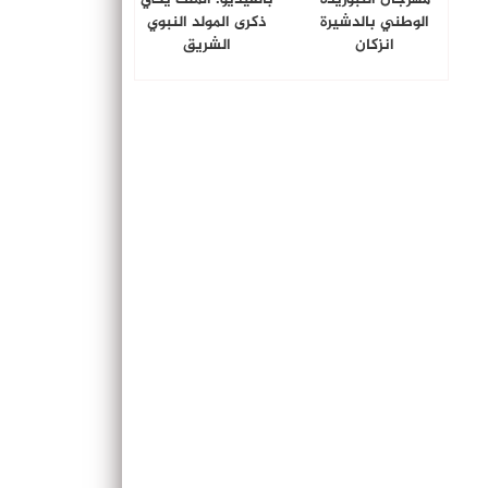
الوطني بالدشيرة
ذكرى المولد النبوي
انزكان
الشريق