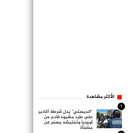
الأكثر مشاهدة
1
“الديستي” يدل شرطة أكادير
على طرد مشبوه قادم من
أوروربا وتفتيشه يسفر عن
مفاجأة