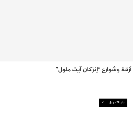
زقة وشوارع “إنزكان آيت ملول”
جار التحميل ...