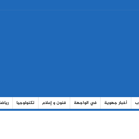
رب
أخبار جهوية
في الواجهة
فنون و إعلام
تكنولوجيا
رياضة