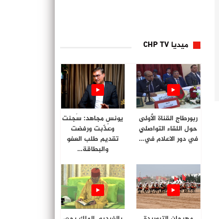
ميديا CHP TV
ربورطاج القناة الأولى
يونس مجاهد: سُجنت
حول اللقاء التواصلي
وعُذّبت ورفضت
في دور الاعلام في…
تقديم طلب العفو
والبطاقة…
مهرجان التبوريدة
بالفيديو. الملك يحي