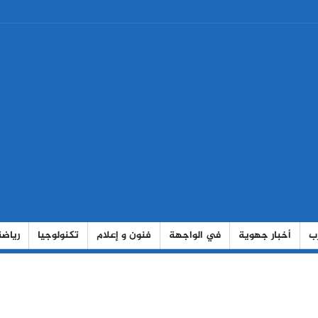
رب
أخبار جهوية
في الواجهة
فنون و إعلام
تكنولوجيا
رياضة