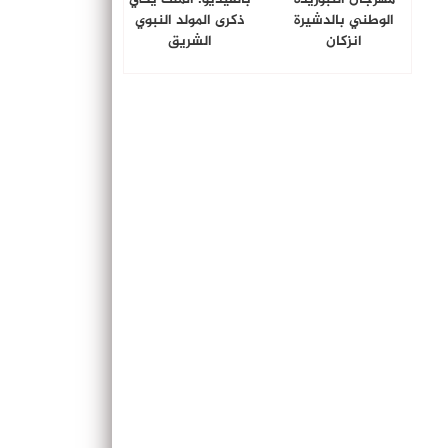
الوطني بالدشيرة
ذكرى المولد النبوي
انزكان
الشريق