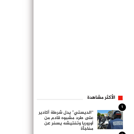
الأكثر مشاهدة
1
“الديستي” يدل شرطة أكادير
على طرد مشبوه قادم من
أوروربا وتفتيشه يسفر عن
مفاجأة