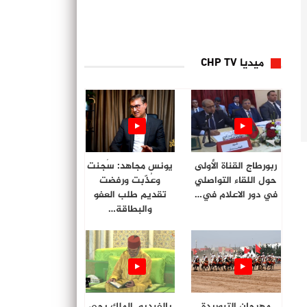
ميديا CHP TV
ربورطاج القناة الأولى
يونس مجاهد: سُجنت
حول اللقاء التواصلي
وعُذّبت ورفضت
في دور الاعلام في…
تقديم طلب العفو
والبطاقة…
مهرجان التبوريدة
بالفيديو. الملك يحي