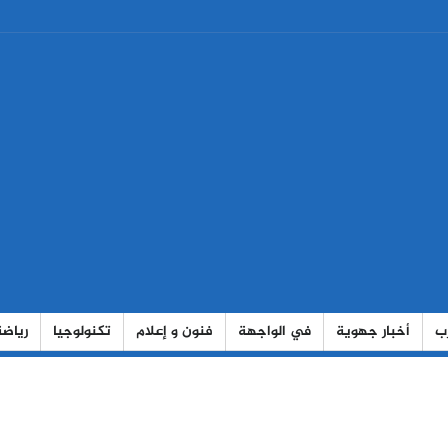
رب
أخبار جهوية
في الواجهة
فنون و إعلام
تكنولوجيا
رياضة