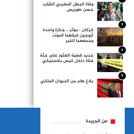
وفاة البطل المغربي الشاب
حسن طوريس
3
إنزكان : مؤثر .. جنازة واحدة
لزوجين فرقهما الموت
وجمعهما القبر
4
جديد قضية العثور على جثة
فتاة داخل كيس بلاستيكي
5
بلاغ هام من الديوان الملكي
عن الجريدة