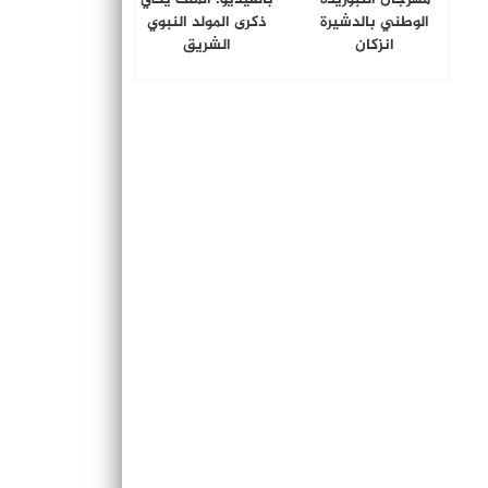
الوطني بالدشيرة
ذكرى المولد النبوي
انزكان
الشريق