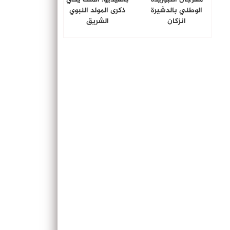
الوطني بالدشيرة
ذكرى المولد النبوي
انزكان
الشريق