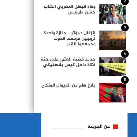
2
وفاة البطل المغربي الشاب
حسن طوريس
3
إنزكان : مؤثر .. جنازة واحدة
لزوجين فرقهما الموت
وجمعهما القبر
4
جديد قضية العثور على جثة
فتاة داخل كيس بلاستيكي
5
بلاغ هام من الديوان الملكي
عن الجريدة