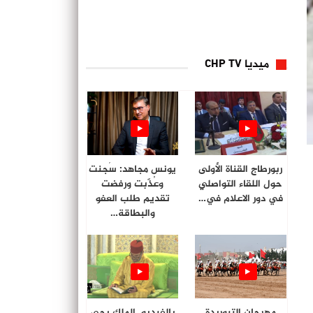
ميديا CHP TV
ربورطاج القناة الأولى
يونس مجاهد: سُجنت
حول اللقاء التواصلي
وعُذّبت ورفضت
في دور الاعلام في…
تقديم طلب العفو
والبطاقة…
مهرجان التبوريدة
بالفيديو. الملك يحي