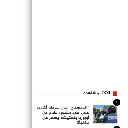
الأكثر مشاهدة
1
“الديستي” يدل شرطة أكادير
على طرد مشبوه قادم من
أوروربا وتفتيشه يسفر عن
مفاجأة