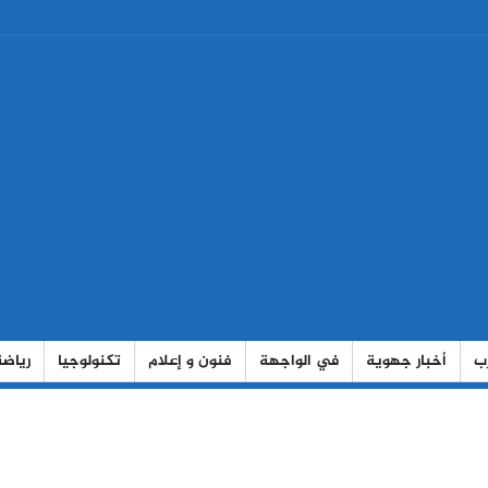
رب
أخبار جهوية
في الواجهة
فنون و إعلام
تكنولوجيا
رياضة