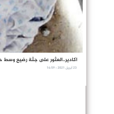
اكادير..العثور على جثة رضيع وسط حا
23 أبريل 2021 - 14:59